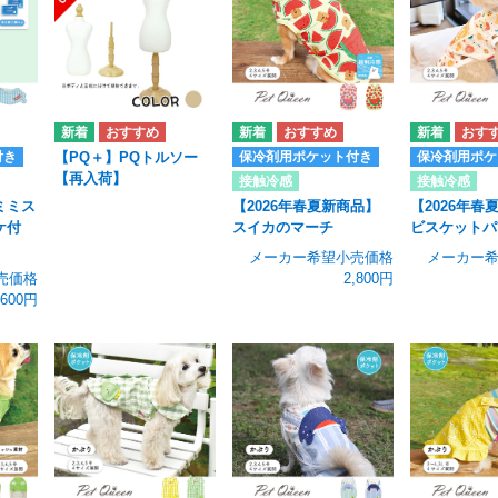
付き
保冷剤用ポケット付き
保冷剤用ポケ
【PQ＋】PQトルソー
【再入荷】
接触冷感
接触冷感
ミミス
【2026年春夏新商品】
【2026年春
ケ付
スイカのマーチ
ビスケットパ
メーカー希望小売価格
メーカー
売価格
2,800円
,600円