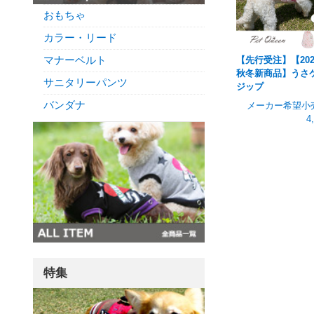
おもちゃ
カラー・リード
マナーベルト
【先行受注】【202
秋冬新商品】うさ
サニタリーパンツ
ジップ
バンダナ
メーカー希望小
4
特集