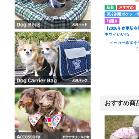
保冷剤用ポケット
前開き
【2026年春夏新商
キウイいいね
メーカー希望小
2
おすすめ商