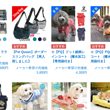
トララ
【Pet Queen】ボーダー
☆【PQ】ドット総柄レ
☆【PQ】P
ト
スリングバッグ 【再入
インコート (撥水加工)
コート (撥
荷しました】
【専用袋付き】
用袋付き】
売価格
,680円
メーカー希望小売価格
メーカー希望小売価格
メーカー
5,800円
4,300円