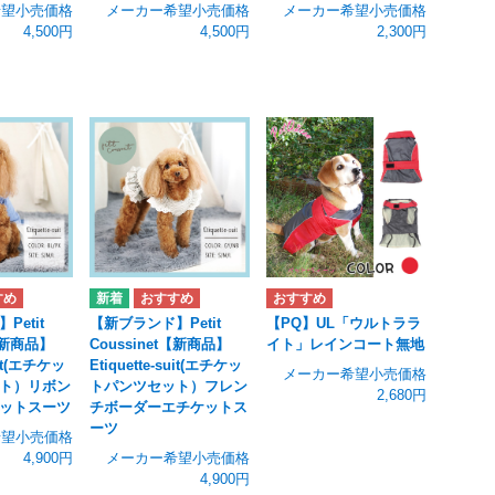
希望小売価格
メーカー希望小売価格
メーカー希望小売価格
4,500円
4,500円
2,300円
Petit
【新ブランド】Petit
【PQ】UL「ウルトララ
t【新商品】
Coussinet【新商品】
イト」レインコート無地
suit(エチケッ
Etiquette-suit(エチケッ
メーカー希望小売価格
ト）リボン
トパンツセット）フレン
2,680円
ットスーツ
チボーダーエチケットス
ーツ
希望小売価格
4,900円
メーカー希望小売価格
4,900円