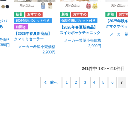
保冷剤用ポケット付き
保冷剤用ポケット付き
ージバ
【2025年秋
あ
クマクマベッ
前開き
【2026年春夏新商品】
スイカポッケチュニック
【2026年春夏新商品】
メーカー
クマミミセーラー
売価格
メーカー希望小売価格
,380円
2,900円
メーカー希望小売価格
2,900円
241
件中 181〜210件目
1
2
3
4
5
6
7