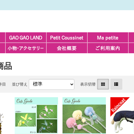
商品
0件目
並び替え
表示切替