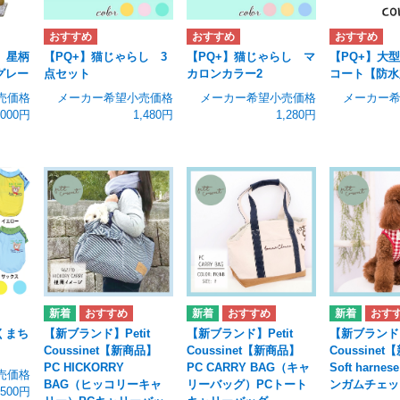
】星柄
【PQ+】猫じゃらし 3
【PQ+】猫じゃらし マ
【PQ+】大
グレー
点セット
カロンカラー2
コート【防水
売価格
メーカー希望小売価格
メーカー希望小売価格
メーカー
,000円
1,480円
1,280円
くまち
【新ブランド】Petit
【新ブランド】Petit
【新ブランド】
Coussinet【新商品】
Coussinet【新商品】
Coussine
PC HICKORRY
PC CARRY BAG（キャ
Soft harnes
売価格
BAG（ヒッコリーキャ
リーバッグ）PCトート
ンガムチェッ
,500円