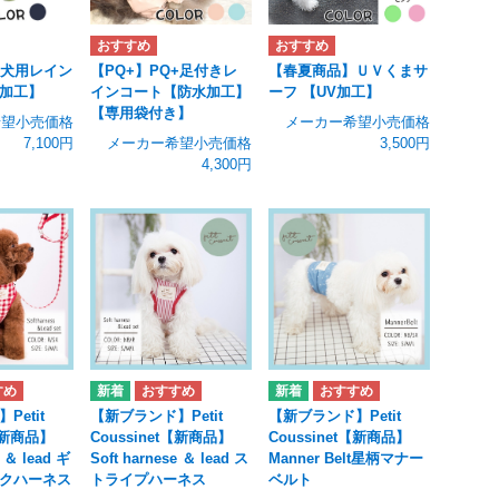
型犬用レイン
【PQ+】PQ+足付きレ
【春夏商品】ＵＶくまサ
加工】
インコート【防水加工】
ーフ 【UV加工】
【専用袋付き】
希望小売価格
メーカー希望小売価格
7,100円
メーカー希望小売価格
3,500円
4,300円
Petit
【新ブランド】Petit
【新ブランド】Petit
t【新商品】
Coussinet【新商品】
Coussinet【新商品】
e ＆ lead ギ
Soft harnese ＆ lead ス
Manner Belt星柄マナー
クハーネス
トライプハーネス
ベルト