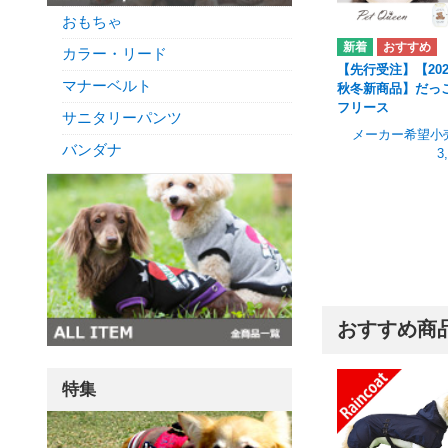
おもちゃ
カラー・リード
【先行受注】【202
マナーベルト
秋冬新商品】だっ
フリース
サニタリーパンツ
メーカー希望小
バンダナ
3
おすすめ商
特集