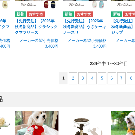
6年
【先行受注】【2026年
【先行受注】【2026年
【先行受注】【
こクマ
秋冬新商品】クラシック
秋冬新商品】うさケーキ
秋冬新商品】
クマフリース
ノースリ
ジップ
売価格
メーカー希望小売価格
メーカー希望小売価格
メーカー
,400円
3,400円
3,400円
234
件中 1〜30件目
1
2
3
4
5
6
7
8
品