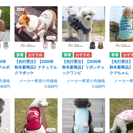
6年
【先行受注】【2026年
【先行受注】【2026年
【先行受注】【
フルボ
秋冬新商品】ナチュラル
秋冬新商品】リボンチェ
秋冬新商品】
クマポッケ
ックワンピ
クマちゃん
売価格
メーカー希望小売価格
メーカー希望小売価格
メーカー
,400円
3,600円
3,600円