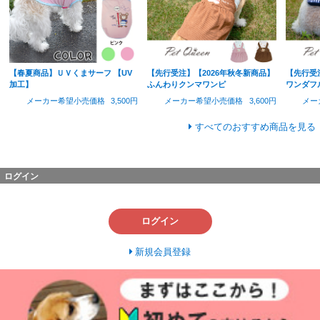
【春夏商品】ＵＶくまサーフ 【UV
【先行受注】【2026年秋冬新商品】
【先行受
加工】
ふんわりクンマワンピ
ワンダフ
メーカー希望小売価格
3,500円
メーカー希望小売価格
3,600円
メー
すべてのおすすめ商品を見る
ログイン
ログイン
新規会員登録