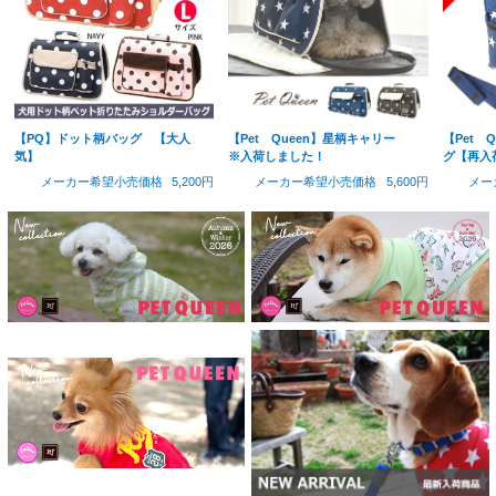
【PQ】ドット柄バッグ 【大人
【Pet Queen】星柄キャリー
【Pet 
気】
※入荷しました！
グ【再入
メーカー希望小売価格
5,200円
メーカー希望小売価格
5,600円
メー