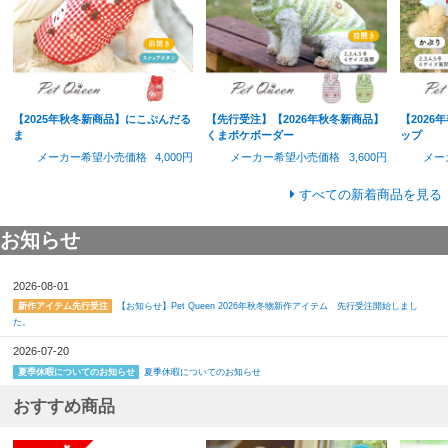
【2025年秋冬新商品】にこぷんだる
【先行受注】【2026年秋冬新商品】
【202
ま
くまポケボーダー
ップ
メーカー希望小売価格
4,000円
メーカー希望小売価格
3,600円
メー
すべての新着商品を見る
お知らせ
2026-08-01
【お知らせ】Pet Queen 2026年秋冬物新作アイテム 先行受注開始しまし
新作アイテム先行受注
た。
2026-07-20
夏季休暇についてのお知らせ
夏季休暇についてのお知らせ
おすすめ商品