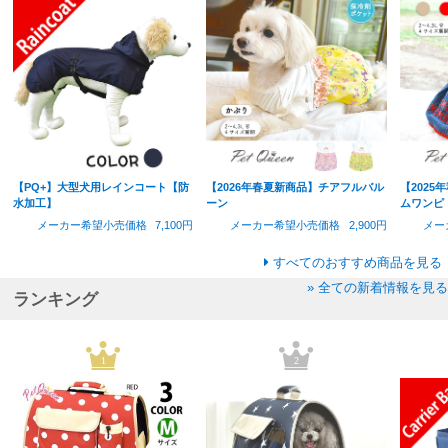
【PQ+】大型犬用レインコート【防
【2026年春夏新商品】チアフルバル
【202
水加工】
ーン
ムワンピ
メーカー希望小売価格
7,100円
メーカー希望小売価格
2,900円
メー
すべてのおすすめ商品を見る
» 全ての新着情報を見る
ランキング
1
2