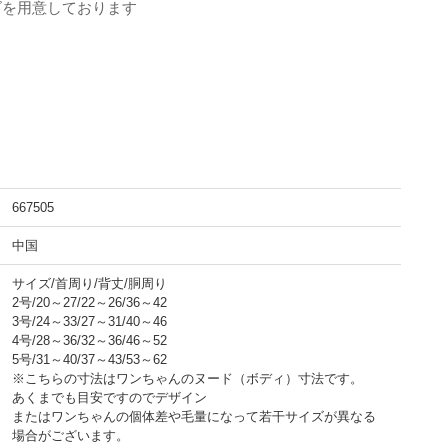
ズを用意しております
667505
中国
サイズ/首周り/背丈/胴周り
2号/20～27/22～26/36～42
3号/24～33/27～31/40～46
4号/28～36/32～36/46～52
5号/31～40/37～43/53～62
※こちらの寸法はワンちゃんのヌード（ボディ）寸法です。
あくまでも目安ですのでデザイン
またはワンちゃんの個体差や毛量になって若干サイズが異なる
場合がございます。