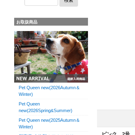
検索
お取扱商品
Pet Queen new(2026Autumn＆
Winter)
Pet Queen
new(2026Spring&Summer)
Pet Queen new(2025Autumn＆
Winter)
ピンク 2号