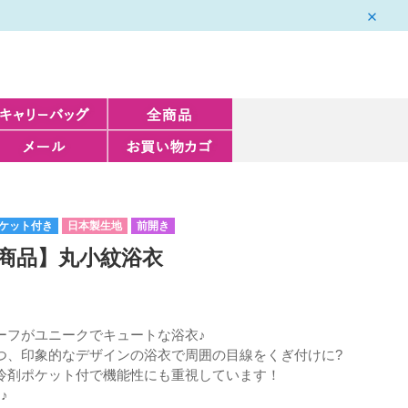
ケット付き
日本製生地
前開き
新商品】丸小紋浴衣
ーフがユニークでキュートな浴衣♪
つ、印象的なデザインの浴衣で周囲の目線をくぎ付けに?
冷剤ポケット付で機能性にも重視しています！
♪