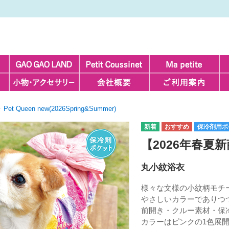
Pet Queen new(2026Spring&Summer)
保冷剤用ポ
【2026年春夏
丸小紋浴衣
様々な文様の小紋柄モチ
やさしいカラーでありつ
前開き・クルー素材・保
カラーはピンクの1色展開