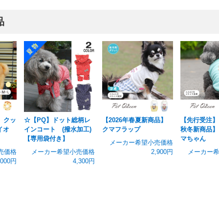
品
】クッ
☆【PQ】ドット総柄レ
【2026年春夏新商品】
【先行受注】【
イオ
インコート (撥水加工)
クマフラップ
秋冬新商品】
【専用袋付き】
マちゃん
メーカー希望小売価格
売価格
メーカー希望小売価格
2,900円
メーカー
,000円
4,300円