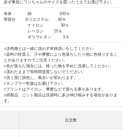
必ず事前にワンちゃんのサイズを図ったうえでお選び下さい。
本体 綿 100％
帯部分 ポリエステル 40％
ナイロン 30％
レーヨン 25％
ポリウレタン 5％
○淡色物とは一緒に洗わず単独洗いをしてください
○染料の性質上、汗や摩擦により色落ちしたり他に色移りするこ
とがありますのでご注意ください。
○色が落ちた場合には、移った物を早めに洗濯してください。
○濡れたままで長時間放置しないでください。
○洗う度に脱色し、風合いが変わります。
○タンブラー乾燥はお避け下さい。
○プリントはアイロン、摩擦などで落ちる事があります。
○綿製品、ニット製品は洗濯時に多少伸び縮みする場合がありま
す。
注文数