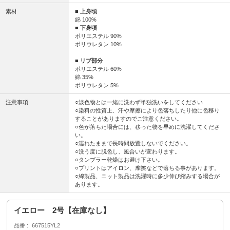
素材
■ 上身頃
綿 100%
■ 下身頃
ポリエステル 90%
ポリウレタン 10%
■ リブ部分
ポリエステル 60%
綿 35%
ポリウレタン 5%
注意事項
○淡色物とは一緒に洗わず単独洗いをしてください
○染料の性質上、汗や摩擦により色落ちしたり他に色移り
することがありますのでご注意ください。
○色が落ちた場合には、移った物を早めに洗濯してくださ
い。
○濡れたままで長時間放置しないでください。
○洗う度に脱色し、風合いが変わります。
○タンブラー乾燥はお避け下さい。
○プリントはアイロン、摩擦などで落ちる事があります。
○綿製品、ニット製品は洗濯時に多少伸び縮みする場合が
あります。
イエロー 2号【在庫なし】
品番
667515YL2