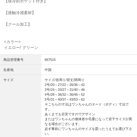
【保冷剤ポケット付き】
【接触冷感素材】
【クール加工】
<カラー>
イエロー/ グリーン
商品管理番号
667515
生産地
中国
サイズ
サイズ/首周り/背丈/胴周り
2号/20～27/22～26/36～42
3号/24～33/27～31/40～46
4号/28～36/32～36/46～52
5号/31～40/37～43/53～62
※こちらの寸法はワンちゃんのヌード（ボディ）寸法で
す。
あくまでも目安ですのでデザイン
またはワンちゃんの個体差や毛量になって若干サイズが異
なる場合がございます。
必ず事前にワンちゃんのサイズを図ったうえでお選び下さ
い。