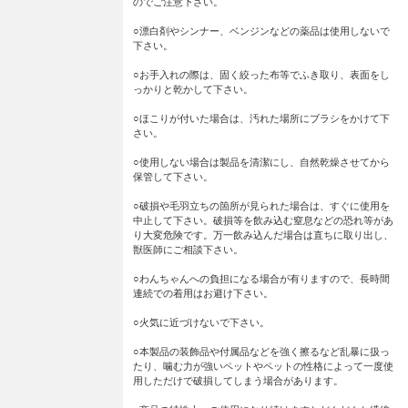
のでご注意下さい。
○漂白剤やシンナー、ベンジンなどの薬品は使用しないで
下さい。
○お手入れの際は、固く絞った布等でふき取り、表面をし
っかりと乾かして下さい。
○ほこりが付いた場合は、汚れた場所にブラシをかけて下
さい。
○使用しない場合は製品を清潔にし、自然乾燥させてから
保管して下さい。
○破損や毛羽立ちの箇所が見られた場合は、すぐに使用を
中止して下さい。破損等を飲み込む窒息などの恐れ等があ
り大変危険です。万一飲み込んだ場合は直ちに取り出し、
獣医師にご相談下さい。
○わんちゃんへの負担になる場合が有りますので、長時間
連続での着用はお避け下さい。
○火気に近づけないで下さい。
○本製品の装飾品や付属品などを強く擦るなど乱暴に扱っ
たり、噛む力が強いペットやペットの性格によって一度使
用しただけで破損してしまう場合があります。