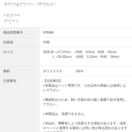
カラーはグリーン（ザウルス）
<カラー>
グリーン
商品管理番号
978946
生産地
中国
サイズ
SIZE:M（17-27cm）（内径 9.5cm・外径 25cm）
L（20-32cm）（内径 11.5cm・外径 29cm）
素材
ポリエステル 100％
注意事項
【注意事項】
○本製品はペット専用です。それ以外の用途には使用しな
いで下さい。
○事故防止のため、飼い主様の目の届く範囲で必ず使用し
て下さい。
○本製品は、洗濯できません。
○水ぬれ、摩擦等により色落ちする場合があります。淡色
のペットに使用する場合には毛に色が移る恐れがあります