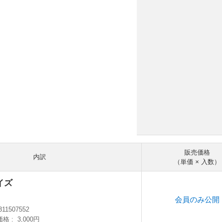
販売価格
内訳
（単価 × 入数）
イズ
会員のみ公開
311507552
価格
3,000円