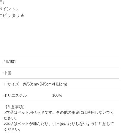
群♪
ポイント♪
にピッタリ★
467901
中国
Ｆサイズ (W60cm×D45cm×H11cm)
ポリエステル 100％
【注意事項】
○本品はペット用ベッドです。その他の用途には使用しないでく
ださい。
○本品はペットが噛んだり、引っ掻いたりしないように注意して
ください。