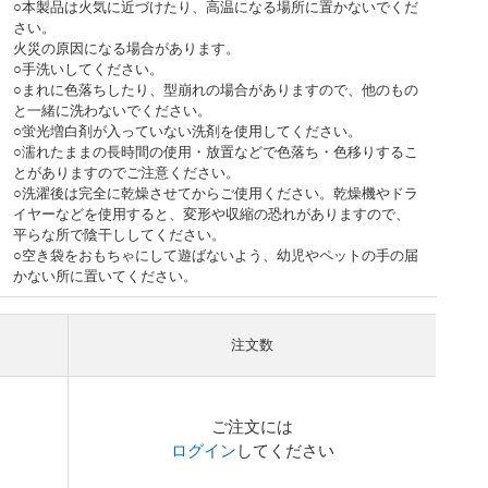
○本製品は火気に近づけたり、高温になる場所に置かないでくだ
さい。
火災の原因になる場合があります。
○手洗いしてください。
○まれに色落ちしたり、型崩れの場合がありますので、他のもの
と一緒に洗わないでください。
○蛍光増白剤が入っていない洗剤を使用してください。
○濡れたままの長時間の使用・放置などで色落ち・色移りするこ
とがありますのでご注意ください。
○洗濯後は完全に乾燥させてからご使用ください。乾燥機やドラ
イヤーなどを使用すると、変形や収縮の恐れがありますので、
平らな所で陰干ししてください。
○空き袋をおもちゃにして遊ばないよう、幼児やペットの手の届
かない所に置いてください。
注文数
ご注文には
ログイン
してください