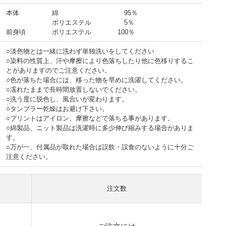
本体 綿 95％
ポリエステル 5％
前身頃 ポリエステル 100％
○淡色物とは一緒に洗わず単独洗いをしてください
○染料の性質上、汗や摩擦により色落ちしたり他に色移りするこ
とがありますのでご注意ください。
○色が落ちた場合には、移った物を早めに洗濯してください。
○濡れたままで長時間放置しないでください。
○洗う度に脱色し、風合いが変わります。
○タンブラー乾燥はお避け下さい。
○プリントはアイロン、摩擦などで落ちる事があります。
○綿製品、ニット製品は洗濯時に多少伸び縮みする場合がありま
す。
○万が一、付属品が取れた場合は誤飲・誤食のないように十分ご
注意ください。
注文数