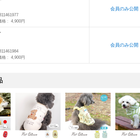
会員のみ公開
M
311461977
価格
4,900円
ズ
会員のみ公開
311461984
価格
4,900円
品