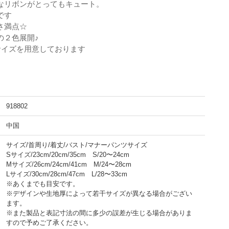
なリボンがとってもキュート。
です
さ満点☆
の２色展開♪
サイズを用意しております
918802
中国
サイズ/首周り/着丈/バスト/マナーパンツサイズ
Sサイズ/23cm/20cm/35cm S/20〜24cm
Mサイズ/26cm/24cm/41cm M/24〜28cm
Lサイズ/30cm/28cm/47cm L/28〜33cm
※あくまでも目安です。
※デザインや生地厚によって若干サイズが異なる場合がござい
ます。
※また製品と表記寸法の間に多少の誤差が生じる場合がありま
すので予めご了承ください。