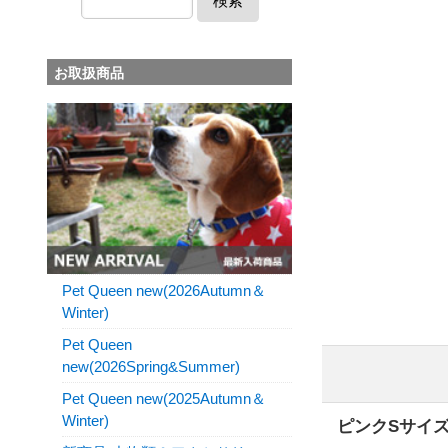
検索
お取扱商品
Pet Queen new(2026Autumn＆
Winter)
Pet Queen
new(2026Spring&Summer)
Pet Queen new(2025Autumn＆
Winter)
ピンクSサイ