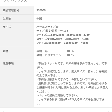
レッド/サックス
商品管理番号
918808
生産地
中国
サイズ
ハーネスサイズ表
サイズ/着丈/首回り/バスト
Sサイズ/12.5cm/22cm～25cm/34cm～37cm
Mサイズ/14cm/25cm～28cm/38cm～41cm
Lサイズ/16cm/28cm～31cm/43cm～46cm
素材
表地 綿 100％
裏地 ポリエステル 100%
注意事項
○本品はペット用です。本来の用途以外で使用しないで下
さい。
○サイズは目安となります。愛犬サイズ（首回り）を確認
の上ご購入下さい。
○本商品は散歩用ですので、係留しないで下さい。
○消耗度は状態によって異なりますので、定期的に点検を
し損傷が見られた時は使用を止め、新しい商品とお取替え
ください。
○ペットの成長に対応して下さい。
○サイズ表を目安に指が1～2本入るサイズをお選び下さ
い。