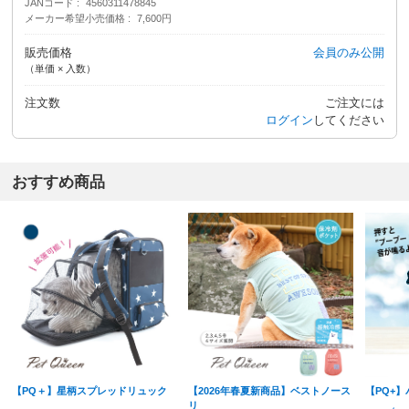
JANコード
4560311478845
メーカー希望小売価格
7,600円
販売価格
会員のみ公開
（単価 × 入数）
注文数
ご注文には
ログイン
してください
おすすめ商品
【PQ＋】星柄スプレッドリュック
【2026年春夏新商品】ベストノース
【PQ+】
リ