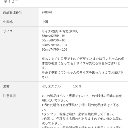
ネイビー
商品管理番号
978876
生産地
中国
サイズ
サイズ/首周り/背丈/胴周り
55cm/62/55/～94
60cm/66/60/～98
65cm/70/65/～104
70cm/74/70/～108
※あくまでも目安ですのでデザイン またはワンちゃんの個
体差や毛量になって若干サイズが異なる場合がございま
す。
※必ず事前にワンちゃんのサイズを図ったうえでお選び下
さい。
素材
ポリエステル 100％
注意事項
○この製品はペット専用ですので、それ以外の用途には使
用しないで下さい。
○汚れた場合は必ず手洗いし漂白剤の使用は避けて下さ
い。
○タンブラー乾燥は避け、必ず自然乾燥して下さい。
○色落ち、色移りする恐れがありますので他の物とは別に
洗って下さい。
○汚れたままの長時間放置や濡れたまま着用しますと毛に