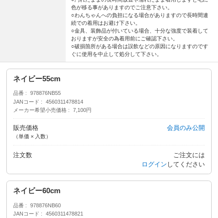
色が移る事がありますのでご注意下さい。
○わんちゃんへの負担になる場合がありますので長時間連
続での着用はお避け下さい。
○金具、装飾品が付いている場合、十分な強度で装着して
おりますが安全の為着用前にご確認下さい。
○破損箇所がある場合は誤飲などの原因になりますのです
ぐに使用を中止して処分して下さい。
ネイビー55cm
品番
978876NB55
JANコード
4560311478814
メーカー希望小売価格
7,100円
販売価格
会員のみ公開
（単価 × 入数）
注文数
ご注文には
ログイン
してください
ネイビー60cm
品番
978876NB60
JANコード
4560311478821