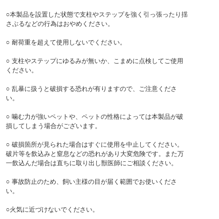
○本製品を設置した状態で支柱やステップを強く引っ張ったり揺
さぶるなどの行為はおやめください。
○ 耐荷重を超えて使用しないでください。
○ 支柱やステップにゆるみが無いか、こまめに点検してご使用
ください。
○ 乱暴に扱うと破損する恐れが有りますので、ご注意くださ
い。
○ 噛む力が強いペットや、ペットの性格によっては本製品が破
損してしまう場合がございます。
○ 破損箇所が見られた場合はすぐに使用を中止してください。
破片等を飲込みと窒息などの恐れがあり大変危険です。また万
一飲込んだ場合は直ちに取り出し獣医師にご相談ください。
○ 事故防止のため、飼い主様の目が届く範囲でお使いくださ
い。
○火気に近づけないでください。