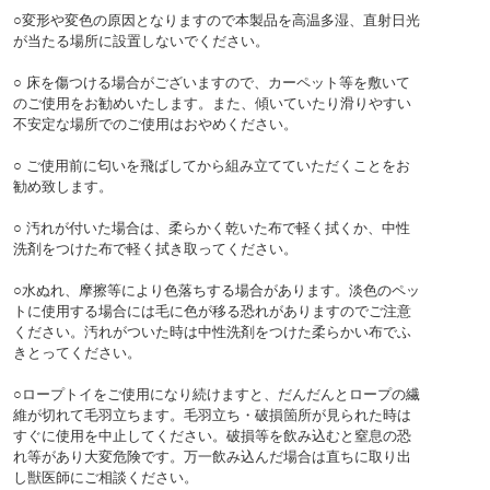
○変形や変色の原因となりますので本製品を高温多湿、直射日光
が当たる場所に設置しないでください。
○ 床を傷つける場合がございますので、カーペット等を敷いて
のご使用をお勧めいたします。また、傾いていたり滑りやすい
不安定な場所でのご使用はおやめください。
○ ご使用前に匂いを飛ばしてから組み立てていただくことをお
勧め致します。
○ 汚れが付いた場合は、柔らかく乾いた布で軽く拭くか、中性
洗剤をつけた布で軽く拭き取ってください。
○水ぬれ、摩擦等により色落ちする場合があります。淡色のペッ
トに使用する場合には毛に色が移る恐れがありますのでご注意
ください。汚れがついた時は中性洗剤をつけた柔らかい布でふ
きとってください。
○ロープトイをご使用になり続けますと、だんだんとロープの繊
維が切れて毛羽立ちます。毛羽立ち・破損箇所が見られた時は
すぐに使用を中止してください。破損等を飲み込むと窒息の恐
れ等があり大変危険です。万一飲み込んだ場合は直ちに取り出
し獣医師にご相談ください。