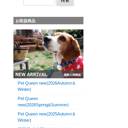
検索
お取扱商品
Pet Queen new(2026Autumn＆
Winter)
Pet Queen
new(2026Spring&Summer)
Pet Queen new(2025Autumn＆
Winter)