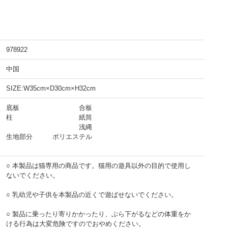
978922
中国
SIZE:W35cm×D30cm×H32cm
底板 合板
柱 紙筒
浅縄
生地部分 ポリエステル
○ 本製品は猫専用の商品です。猫用の遊具以外の目的で使用し
ないでください。
○ 乳幼児や子供を本製品の近くで遊ばせないでください。
○ 製品に乗ったり寄りかかったり、ぶら下がるなどの体重をか
ける行為は大変危険ですのでおやめください。