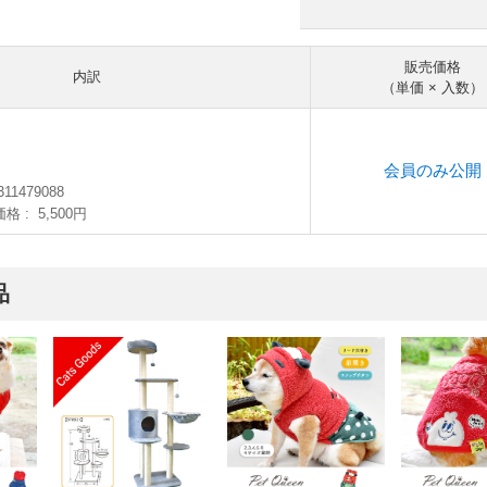
販売価格
内訳
（単価 × 入数）
）
会員のみ公開
311479088
価格
5,500円
品