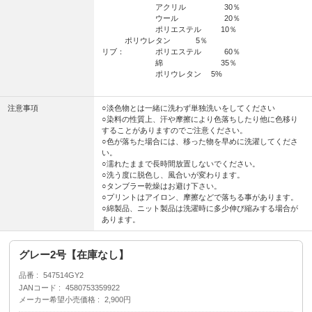
アクリル 30％
ウール 20％
ポリエステル 10％
ポリウレタン 5％
リブ： ポリエステル 60％
綿 35％
ポリウレタン 5%
注意事項
○淡色物とは一緒に洗わず単独洗いをしてください
○染料の性質上、汗や摩擦により色落ちしたり他に色移り
することがありますのでご注意ください。
○色が落ちた場合には、移った物を早めに洗濯してくださ
い。
○濡れたままで長時間放置しないでください。
○洗う度に脱色し、風合いが変わります。
○タンブラー乾燥はお避け下さい。
○プリントはアイロン、摩擦などで落ちる事があります。
○綿製品、ニット製品は洗濯時に多少伸び縮みする場合が
あります。
グレー2号【在庫なし】
品番
547514GY2
JANコード
4580753359922
メーカー希望小売価格
2,900円