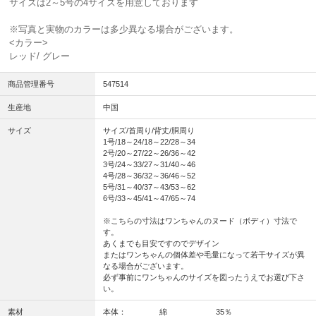
サイズは2～5号の4サイズを用意しております
※写真と実物のカラーは多少異なる場合がございます。
<カラー>
レッド/ グレー
商品管理番号
547514
生産地
中国
サイズ
サイズ/首周り/背丈/胴周り
1号/18～24/18～22/28～34
2号/20～27/22～26/36～42
3号/24～33/27～31/40～46
4号/28～36/32～36/46～52
5号/31～40/37～43/53～62
6号/33～45/41～47/65～74
※こちらの寸法はワンちゃんのヌード（ボディ）寸法で
す。
あくまでも目安ですのでデザイン
またはワンちゃんの個体差や毛量になって若干サイズが異
なる場合がございます。
必ず事前にワンちゃんのサイズを図ったうえでお選び下さ
い。
素材
本体： 綿 35％