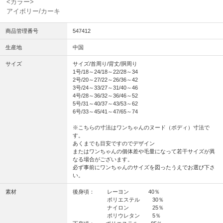
<カラー>
アイボリー/カーキ
商品管理番号
547412
生産地
中国
サイズ
サイズ/首周り/背丈/胴周り
1号/18～24/18～22/28～34
2号/20～27/22～26/36～42
3号/24～33/27～31/40～46
4号/28～36/32～36/46～52
5号/31～40/37～43/53～62
6号/33～45/41～47/65～74
※こちらの寸法はワンちゃんのヌード（ボディ）寸法で
す。
あくまでも目安ですのでデザイン
またはワンちゃんの個体差や毛量になって若干サイズが異
なる場合がございます。
必ず事前にワンちゃんのサイズを図ったうえでお選び下さ
い。
素材
後身頃： レーヨン 40％
ポリエステル 30％
ナイロン 25％
ポリウレタン 5％