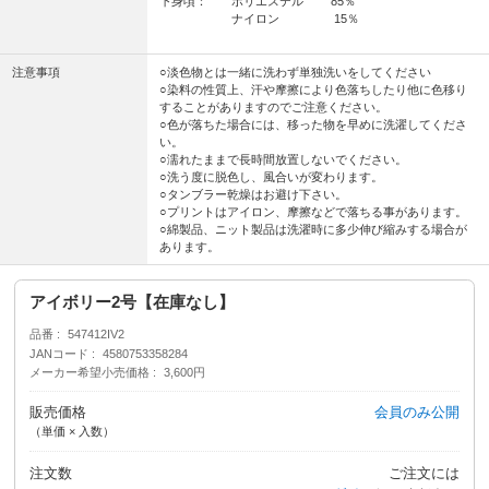
下身頃： ポリエステル 85％
ナイロン 15％
注意事項
○淡色物とは一緒に洗わず単独洗いをしてください
○染料の性質上、汗や摩擦により色落ちしたり他に色移り
することがありますのでご注意ください。
○色が落ちた場合には、移った物を早めに洗濯してくださ
い。
○濡れたままで長時間放置しないでください。
○洗う度に脱色し、風合いが変わります。
○タンブラー乾燥はお避け下さい。
○プリントはアイロン、摩擦などで落ちる事があります。
○綿製品、ニット製品は洗濯時に多少伸び縮みする場合が
あります。
アイボリー2号【在庫なし】
品番
547412IV2
JANコード
4580753358284
メーカー希望小売価格
3,600円
販売価格
会員のみ公開
（単価 × 入数）
注文数
ご注文には