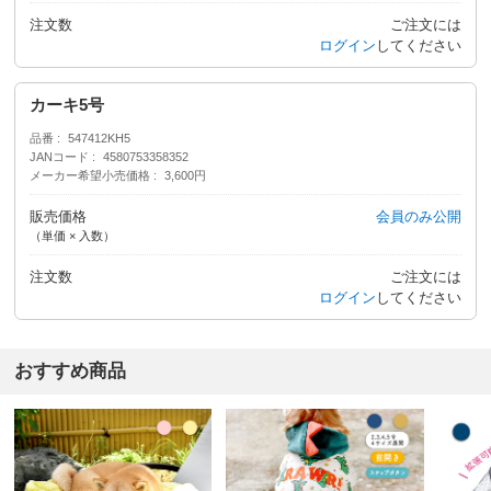
注文数
ご注文には
ログイン
してください
カーキ5号
品番
547412KH5
JANコード
4580753358352
メーカー希望小売価格
3,600円
販売価格
会員のみ公開
（単価 × 入数）
注文数
ご注文には
ログイン
してください
おすすめ商品