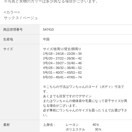
※写真と実物のカラーは多少異なる場合がございます。
<カラー>
サックス / ベージュ
商品管理番号
547410
生産地
中国
サイズ
サイズ/首周り/背丈/胴周り
1号/18～24/18～22/28～34
2号/20～27/22～26/36～42
3号/24～33/27～31/40～46
4号/28～36/32～36/46～52
5号/31～40/37～43/53～62
6号/33～45/41～47/65～74
※こちらの寸法はワンちゃんのヌード（ボディ）寸法で
す。
あくまでも目安ですのでデザイン
またはワンちゃんの個体差や毛量になって若干サイズが異
なる場合がございます。
必ず事前にワンちゃんのサイズを図ったうえでお選び下さ
い。
素材
上身頃： レーヨン 40％
ポリエステル 30％