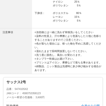
ナイロン 25％
ポリウレタン 5％
下身頃： ポリエステル 80％
レーヨン 15％
ポリウレタン 5％
注意事項
○淡色物とは一緒に洗わず単独洗いをしてください
○染料の性質上、汗や摩擦により色落ちしたり他に色移り
することがありますのでご注意ください。
○色が落ちた場合には、移った物を早めに洗濯してくださ
い。
○濡れたままで長時間放置しないでください。
○洗う度に脱色し、風合いが変わります。
○タンブラー乾燥はお避け下さい。
○プリントはアイロン、摩擦などで落ちる事があります。
○綿製品、ニット製品は洗濯時に多少伸び縮みする場合が
あります。
サックス2号
品番
547410SX2
JANコード
4580753358123
メーカー希望小売価格
3,600円
販売価格
会員のみ公開