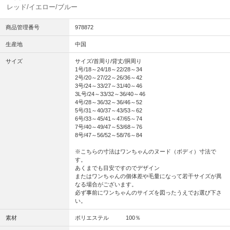
レッド/イエロー/ブルー
商品管理番号
978872
生産地
中国
サイズ
サイズ/首周り/背丈/胴周り
1号/18～24/18～22/28～34
2号/20～27/22～26/36～42
3号/24～33/27～31/40～46
3L号/24～33/32～36/40～46
4号/28～36/32～36/46～52
5号/31～40/37～43/53～62
6号/33～45/41～47/65～74
7号/40～49/47～53/68～76
8号/47～56/52～58/76～84
※こちらの寸法はワンちゃんのヌード（ボディ）寸法で
す。
あくまでも目安ですのでデザイン
またはワンちゃんの個体差や毛量になって若干サイズが異
なる場合がございます。
必ず事前にワンちゃんのサイズを図ったうえでお選び下さ
い。
素材
ポリエステル 100％