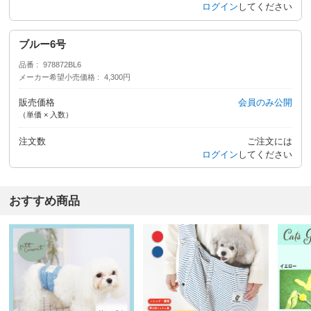
ログイン
してください
ブルー6号
品番
978872BL6
メーカー希望小売価格
4,300円
販売価格
会員のみ公開
（単価 × 入数）
注文数
ご注文には
ログイン
してください
おすすめ商品