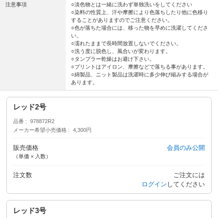
注意事項
○淡色物とは一緒に洗わず単独洗いをしてください
○染料の性質上、汗や摩擦により色落ちしたり他に色移り
することがありますのでご注意ください。
○色が落ちた場合には、移った物を早めに洗濯してくださ
い。
○濡れたままで長時間放置しないでください。
○洗う度に脱色し、風合いが変わります。
○タンブラー乾燥はお避け下さい。
○プリントはアイロン、摩擦などで落ちる事があります。
○綿製品、ニット製品は洗濯時に多少伸び縮みする場合が
あります。
レッド2号
品番
978872R2
メーカー希望小売価格
4,300円
販売価格
会員のみ公開
（単価 × 入数）
注文数
ご注文には
ログイン
してください
レッド3号