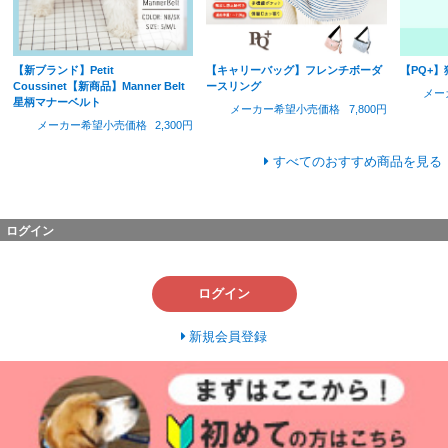
【新ブランド】Petit
【キャリーバッグ】フレンチボーダ
【PQ+
Coussinet【新商品】Manner Belt
ースリング
メー
星柄マナーベルト
メーカー希望小売価格
7,800円
メーカー希望小売価格
2,300円
すべてのおすすめ商品を見る
ログイン
ログイン
新規会員登録