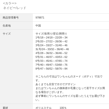
<カラー>
ネイビー/レッド
商品管理番号
978871
生産地
中国
サイズ
サイズ/首周り/背丈/胴周り
1号/18～24/18～22/28～34
2号/20～27/22～26/36～42
3号/24～33/27～31/40～46
3L号/24～33/32～36/40～46
4号/28～36/32～36/46～52
5号/31～40/37～43/53～62
6号/33～45/41～47/65～74
7号/40～49/47～53/68～76
8号/47～56/52～58/76～84
※こちらの寸法はワンちゃんのヌード（ボディ）寸法で
す。
あくまでも目安ですのでデザイン
またはワンちゃんの個体差や毛量になって若干サイズが異
なる場合がございます。
必ず事前にワンちゃんのサイズを図ったうえでお選び下さ
い。
素材
ポリエステル 100％