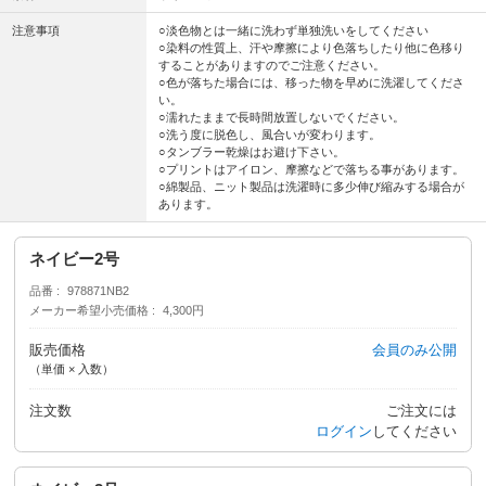
注意事項
○淡色物とは一緒に洗わず単独洗いをしてください
○染料の性質上、汗や摩擦により色落ちしたり他に色移り
することがありますのでご注意ください。
○色が落ちた場合には、移った物を早めに洗濯してくださ
い。
○濡れたままで長時間放置しないでください。
○洗う度に脱色し、風合いが変わります。
○タンブラー乾燥はお避け下さい。
○プリントはアイロン、摩擦などで落ちる事があります。
○綿製品、ニット製品は洗濯時に多少伸び縮みする場合が
あります。
ネイビー2号
品番
978871NB2
メーカー希望小売価格
4,300円
販売価格
会員のみ公開
（単価 × 入数）
注文数
ご注文には
ログイン
してください