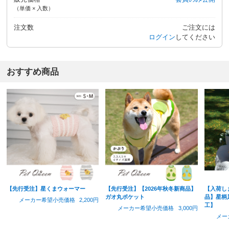
（単価 × 入数）
注文数
ご注文には
ログイン
してください
おすすめ商品
【先行受注】星くまウォーマー
【先行受注】【2026年秋冬新商品】
【入荷し
ガオ丸ポケット
品】星柄
メーカー希望小売価格
2,200円
工】
メーカー希望小売価格
3,000円
メー