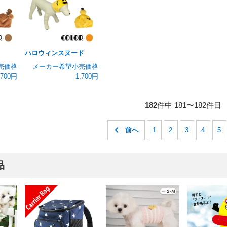
ハロウィンスヌード
売価格
メーカー希望小売価格
,700円
1,700円
182
件中 181〜182件目
1
2
3
4
5
品