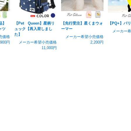
品】
【Pet Queen】星柄リ
【先行受注】星くまウォ
【PQ+】パ
ャツ
ュック【再入荷しまし
ーマー
メーカー
た】
売価格
メーカー希望小売価格
,900円
メーカー希望小売価格
2,200円
11,000円