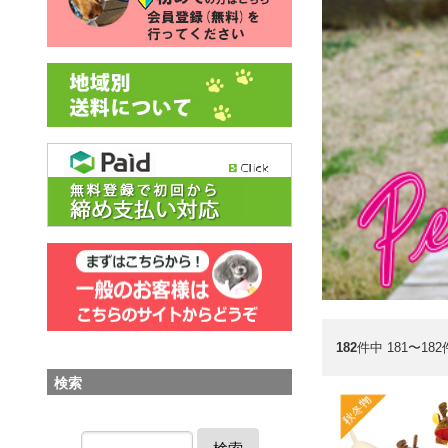
182
件中 181〜18
検索