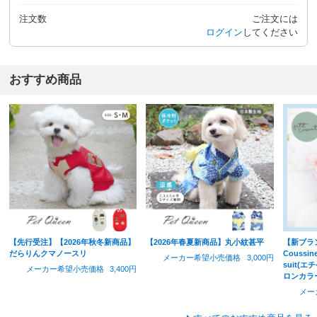
注文数
ご注文には
ログイン
してください
おすすめ商品
【先行受注】【2026年秋冬新商品】
【2026年春夏新商品】丸小紋甚平
【新ブラン
だらりんクマノースリ
Coussin
メーカー希望小売価格
3,000円
suit(
メーカー希望小売価格
3,400円
ロンカラ
メー