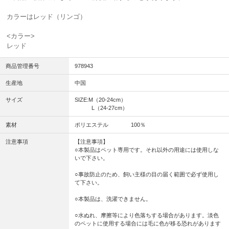
カラーはレッド（リンゴ）
<カラー>
レッド
商品管理番号
978943
生産地
中国
サイズ
SIZE:M（20-24cm）
L（24-27cm）
素材
ポリエステル 100％
注意事項
【注意事項】
○本製品はペット専用です。それ以外の用途には使用しな
いで下さい。
○事故防止のため、飼い主様の目の届く範囲で必ず使用し
て下さい。
○本製品は、洗濯できません。
○水ぬれ、摩擦等により色落ちする場合があります。淡色
のペットに使用する場合には毛に色が移る恐れがあります