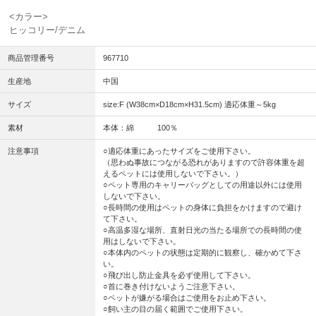
<カラー>
ヒッコリー/デニム
商品管理番号
967710
生産地
中国
サイズ
size:F (W38cm×D18cm×H31.5cm) 適応体重～5kg
素材
本体：綿 100％
注意事項
○適応体重にあったサイズをご使用下さい。
（思わぬ事故につながる恐れがありますので許容体重を超
えるペットには使用しないで下さい。）
○ペット専用のキャリーバッグとしての用途以外には使用
しないで下さい。
○長時間の使用はペットの身体に負担をかけますので避け
て下さい。
○高温多湿な場所、直射日光の当たる場所での長時間の使
用はしないで下さい。
○本体内のペットの状態は定期的に観察し、確かめて下さ
い。
○飛び出し防止金具を必ず使用して下さい。
○首に巻き付けないようご注意下さい。
○ペットが嫌がる場合はご使用をお止め下さい。
○飼い主の目の届く範囲でご使用下さい。