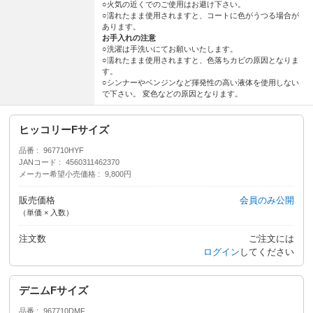
○火気の近くでのご使用はお避け下さい。
○濡れたまま使用されますと、コートに色がうつる場合が
あります。
お手入れの注意
○洗濯は手洗いにてお願いいたします。
○濡れたまま使用されますと、色落ちカビの原因となりま
す。
○シンナーやベンジンなど揮発性の高い液体を使用しない
で下さい。 変色などの原因となります。
ヒッコリーFサイズ
品番
967710HYF
JANコード
4560311462370
メーカー希望小売価格
9,800円
販売価格
会員のみ公開
（単価 × 入数）
注文数
ご注文には
ログイン
してください
デニムFサイズ
品番
967710DMF