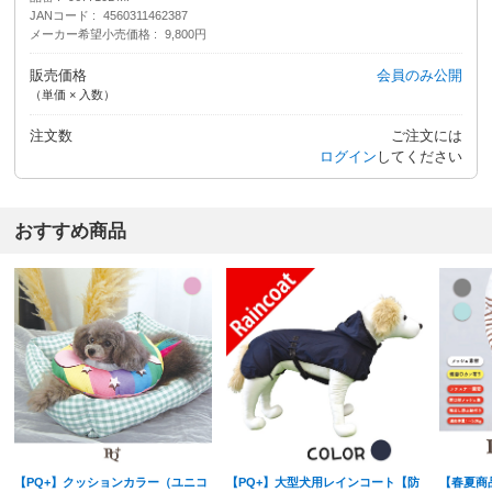
JANコード
4560311462387
メーカー希望小売価格
9,800円
販売価格
会員のみ公開
（単価 × 入数）
注文数
ご注文には
ログイン
してください
おすすめ商品
【PQ+】クッションカラー（ユニコ
【PQ+】大型犬用レインコート【防
【春夏商