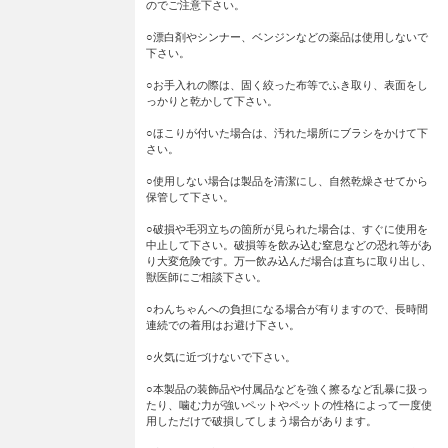
のでご注意下さい。
○漂白剤やシンナー、ベンジンなどの薬品は使用しないで
下さい。
○お手入れの際は、固く絞った布等でふき取り、表面をし
っかりと乾かして下さい。
○ほこりが付いた場合は、汚れた場所にブラシをかけて下
さい。
○使用しない場合は製品を清潔にし、自然乾燥させてから
保管して下さい。
○破損や毛羽立ちの箇所が見られた場合は、すぐに使用を
中止して下さい。破損等を飲み込む窒息などの恐れ等があ
り大変危険です。万一飲み込んだ場合は直ちに取り出し、
獣医師にご相談下さい。
○わんちゃんへの負担になる場合が有りますので、長時間
連続での着用はお避け下さい。
○火気に近づけないで下さい。
○本製品の装飾品や付属品などを強く擦るなど乱暴に扱っ
たり、噛む力が強いペットやペットの性格によって一度使
用しただけで破損してしまう場合があります。