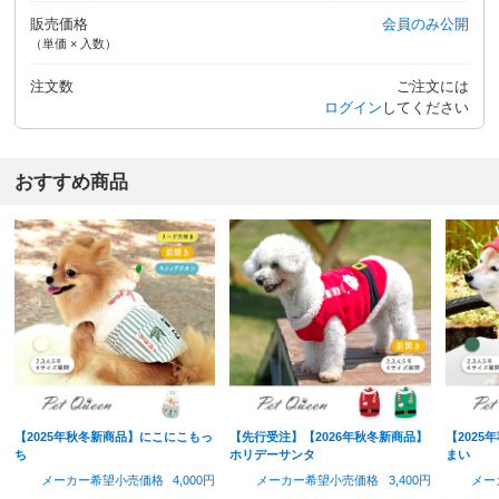
販売価格
会員のみ公開
（単価 × 入数）
注文数
ご注文には
ログイン
してください
おすすめ商品
【2025年秋冬新商品】にこにこもっ
【先行受注】【2026年秋冬新商品】
【202
ち
ホリデーサンタ
まい
メーカー希望小売価格
4,000円
メーカー希望小売価格
3,400円
メー