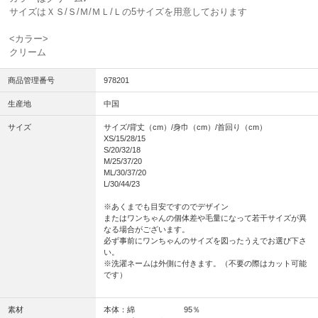
サイズはＸＳ/Ｓ/Ｍ/ＭＬ/Ｌの5サイズを用意しております
<カラー>
クリーム
商品管理番号
978201
生産地
中国
サイズ
サイズ/背丈（cm）/身巾（cm）/首回り（cm）
XS/15/28/15
S/20/32/18
M/25/37/20
ML/30/37/20
L/30/44/23
※あくまでも目安ですのでデザイン
またはワンちゃんの個体差や毛量になって若干サイズが異
なる場合がございます。
必ず事前にワンちゃんのサイズを図ったうえでお選び下さ
い。
※洗濯ネームは外側に付きます。（不要の際はカット可能
です）
素材
本体：綿 95％