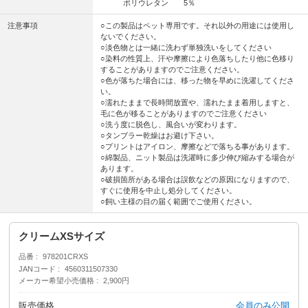
ポリウレタン 5％
注意事項
○この製品はペット専用です。それ以外の用途には使用し
ないでください。
○淡色物とは一緒に洗わず単独洗いをしてください
○染料の性質上、汗や摩擦により色落ちしたり他に色移り
することがありますのでご注意ください。
○色が落ちた場合には、移った物を早めに洗濯してくださ
い。
○濡れたままで長時間放置や、濡れたまま着用しますと、
毛に色が移ることがありますのでご注意ください
○洗う度に脱色し、風合いが変わります。
○タンブラー乾燥はお避け下さい。
○プリントはアイロン、摩擦などで落ちる事があります。
○綿製品、ニット製品は洗濯時に多少伸び縮みする場合が
あります。
○破損箇所がある場合は誤飲などの原因になりますので、
すぐに使用を中止し処分してください。
○飼い主様の目の届く範囲でご使用ください。
クリームXSサイズ
品番
978201CRXS
JANコード
4560311507330
メーカー希望小売価格
2,900円
販売価格
会員のみ公開