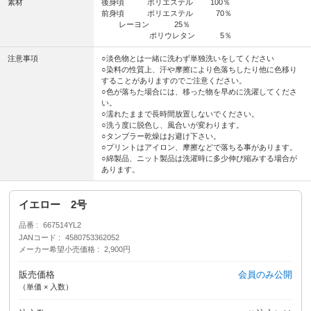
素材
後身頃 ポリエステル 100％
前身頃 ポリエステル 70％
レーヨン 25％
ポリウレタン 5％
注意事項
○淡色物とは一緒に洗わず単独洗いをしてください
○染料の性質上、汗や摩擦により色落ちしたり他に色移り
することがありますのでご注意ください。
○色が落ちた場合には、移った物を早めに洗濯してくださ
い。
○濡れたままで長時間放置しないでください。
○洗う度に脱色し、風合いが変わります。
○タンブラー乾燥はお避け下さい。
○プリントはアイロン、摩擦などで落ちる事があります。
○綿製品、ニット製品は洗濯時に多少伸び縮みする場合が
あります。
イエロー 2号
品番
667514YL2
JANコード
4580753362052
メーカー希望小売価格
2,900円
販売価格
会員のみ公開
（単価 × 入数）