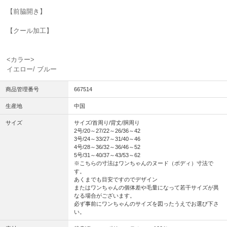
【前脇開き】
【クール加工】
<カラー>
イエロー/ ブルー
商品管理番号
667514
生産地
中国
サイズ
サイズ/首周り/背丈/胴周り
2号/20～27/22～26/36～42
3号/24～33/27～31/40～46
4号/28～36/32～36/46～52
5号/31～40/37～43/53～62
※こちらの寸法はワンちゃんのヌード（ボディ）寸法で
す。
あくまでも目安ですのでデザイン
またはワンちゃんの個体差や毛量になって若干サイズが異
なる場合がございます。
必ず事前にワンちゃんのサイズを図ったうえでお選び下さ
い。