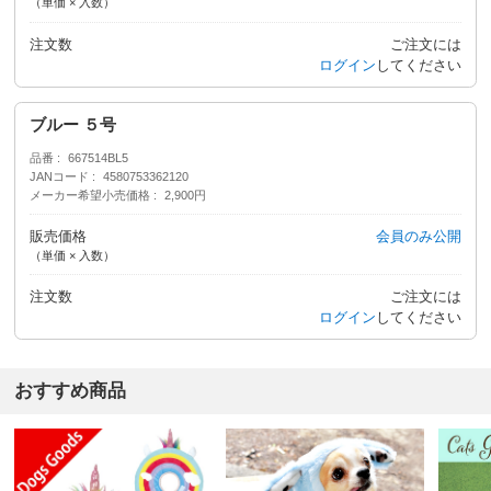
（単価 × 入数）
注文数
ご注文には
ログイン
してください
ブルー ５号
品番
667514BL5
JANコード
4580753362120
メーカー希望小売価格
2,900円
販売価格
会員のみ公開
（単価 × 入数）
注文数
ご注文には
ログイン
してください
おすすめ商品