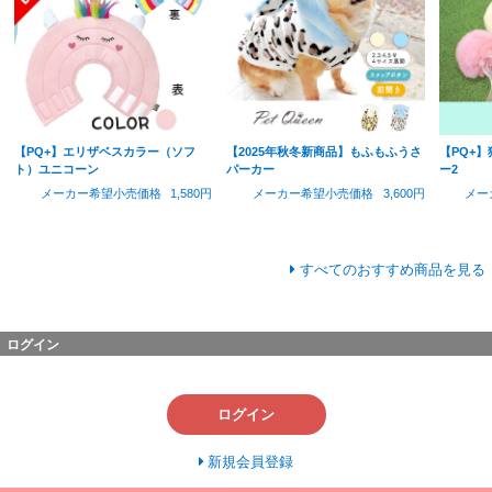
【PQ+】エリザベスカラー（ソフ
【2025年秋冬新商品】もふもふうさ
【PQ+
ト）ユニコーン
パーカー
ー2
メーカー希望小売価格
1,580円
メーカー希望小売価格
3,600円
メー
すべてのおすすめ商品を見る
ログイン
ログイン
新規会員登録