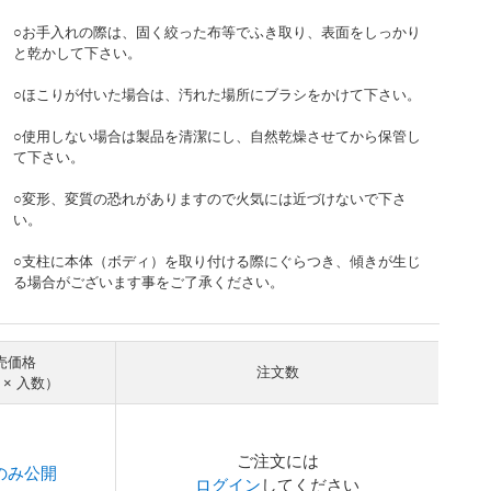
○お手入れの際は、固く絞った布等でふき取り、表面をしっかり
と乾かして下さい。
○ほこりが付いた場合は、汚れた場所にブラシをかけて下さい。
○使用しない場合は製品を清潔にし、自然乾燥させてから保管し
て下さい。
○変形、変質の恐れがありますので火気には近づけないで下さ
い。
○支柱に本体（ボディ）を取り付ける際にぐらつき、傾きが生じ
る場合がございます事をご了承ください。
売価格
注文数
 × 入数）
ご注文には
のみ公開
ログイン
してください