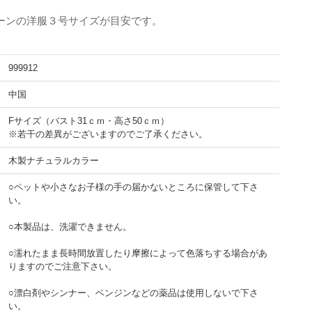
ーンの洋服３号サイズが目安です。
999912
中国
Fサイズ（バスト31ｃｍ・高さ50ｃｍ）
※若干の差異がございますのでご了承ください。
木製ナチュラルカラー
○ペットや小さなお子様の手の届かないところに保管して下さ
い。
○本製品は、洗濯できません。
○濡れたまま長時間放置したり摩擦によって色落ちする場合があ
りますのでご注意下さい。
○漂白剤やシンナー、ベンジンなどの薬品は使用しないで下さ
い。