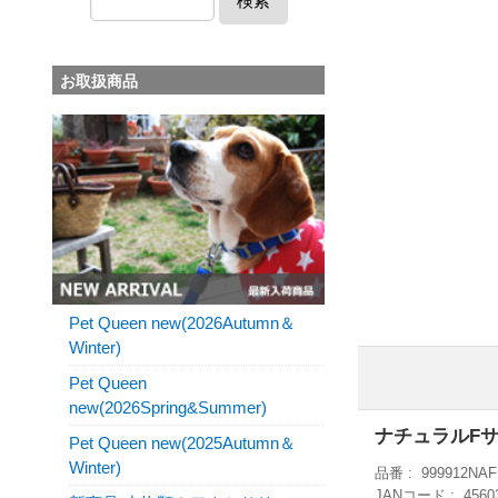
検索
お取扱商品
Pet Queen new(2026Autumn＆
Winter)
Pet Queen
new(2026Spring&Summer)
ナチュラルF
Pet Queen new(2025Autumn＆
Winter)
品番
999912NAF
JANコード
4560