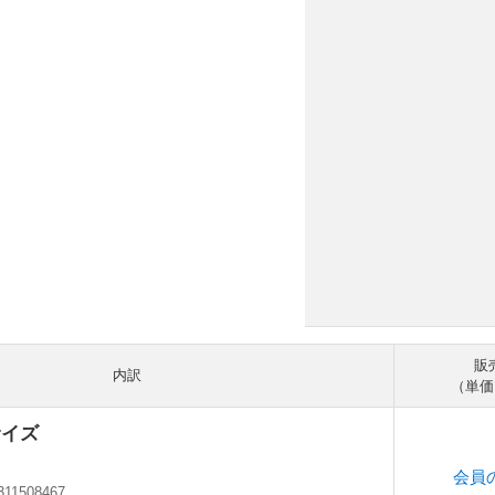
販
内訳
（単価
サイズ
会員
311508467