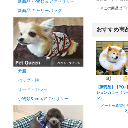
新商品 小物類＆アクセサリー
（※この商品は下代
新商品 キャリーバッグ
おすすめ商
犬服
バッグ・鞄
【新商品】【PQ+
リード・カラー
ションカラー（ラ
ン）
小物類&amp;アクセサリー
メーカー希望小
2