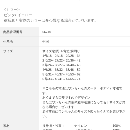
<カラー>
ピンク/ イエロー
※写真と実物のカラーは多少異なる場合がございます。
商品管理番号
567401
生産地
中国
サイズ
サイズ/首周り/背丈/胴周り
1号/18～24/18～22/28～34
2号/20～27/22～26/36～42
3号/24～33/27～31/40～46
4号/28～36/32～36/46～52
5号/31～40/37～43/53～62
6号/33～45/41～47/65～74
※こちらの寸法はワンちゃんのヌード（ボディ）寸法で
す。
あくまでも目安ですのでデザイン
またはワンちゃんの個体差や毛量になって若干サイズが異
なる場合がございます。
必ず事前にワンちゃんのサイズを図ったうえでお選び下さ
い。
素材
後身頃・衿裏： ナイロン 100％