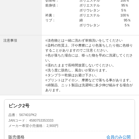
切替布： ポリエステル 100％
前身頃： ポリエステル 95％
ポリウレタン 5％
衿裏： ポリエステル 100％
リブ： 綿 95％
ポリウレタン 5％
注意事項
○淡色物とは一緒に洗わず単独洗いをしてください
○染料の性質上、汗や摩擦により色落ちしたり他に色移り
することがありますのでご注意ください。
○色が落ちた場合には、移った物を早めに洗濯してくださ
い。
○濡れたままで長時間放置しないでください。
○洗う度に脱色し、風合いが変わります。
○タンブラー乾燥はお避け下さい。
○プリントはアイロン、摩擦などで落ちる事があります。
○綿製品、ニット製品は洗濯時に多少伸び縮みする場合が
あります。
ピンク2号
品番
567401PK2
JANコード
4580753353333
メーカー希望小売価格
2,900円
販売価格
会員のみ公開