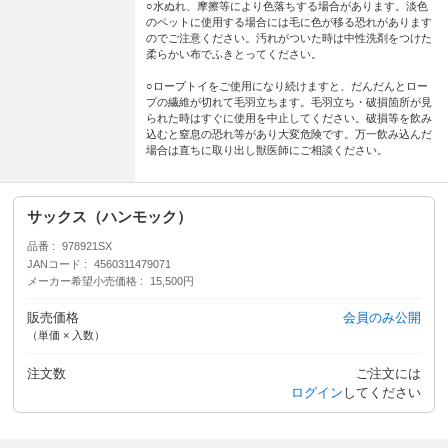
○水ぬれ、摩擦等により色落ちする場合があります。淡色
のペットに使用する場合には毛に色が移る恐れがあります
のでご注意ください。汚れがついた時は中性洗剤をつけた
柔らかい布でふきとってください。
○ロープトイをご使用になり続けますと、だんだんとロー
プの繊維が切れて毛羽立ちます。毛羽立ち・破損箇所が見
られた時はすぐに使用を中止してください。破損等を飲み
込むと窒息の恐れ等があり大変危険です。万一飲み込んだ
場合は直ちに取り出し獣医師にご相談ください。
サックス（ハンモック）
品番
978921SX
JANコード
4560311479071
メーカー希望小売価格
15,500円
販売価格
会員のみ公開
（単価 × 入数）
注文数
ご注文には
ログイン
してください