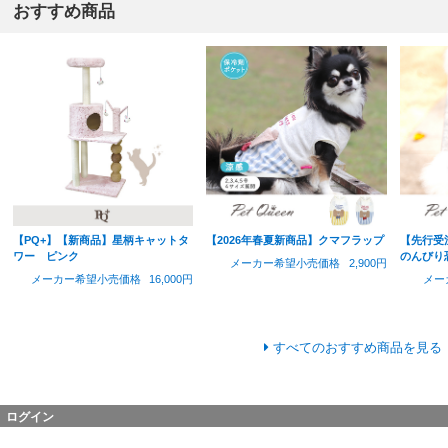
おすすめ商品
【PQ+】【新商品】星柄キャットタ
【2026年春夏新商品】クマフラップ
【先行受
ワー ピンク
のんびり
メーカー希望小売価格
2,900円
メーカー希望小売価格
16,000円
メー
すべてのおすすめ商品を見る
ログイン