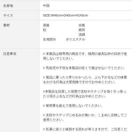
生産地
中国
サイズ
SIZE:W45cm×D40cm×H143cm
素材
底板 合板
柱 紙筒
浅縄
生地部分 ポリエステル
注意事項
○ 本製品は猫専用の商品です。猫用の遊具以外の目的で使
用しないでください。
○ 乳幼児や子供を本製品の近くで遊ばせないでください。
○ 製品に乗ったり寄りかかったり、ぶら下がるなどの体重
をかける行為は大変危険ですのでおやめください。
○本製品を設置した状態で支柱やステップを強く引っ張っ
たり揺さぶるなどの行為はおやめください。
○ 耐荷重を超えて使用しないでください。
○ 支柱やステップにゆるみが無いか、こまめに点検してご
使用ください。
○ 乱暴に扱うと破損する恐れが有りますので、ご注意くだ