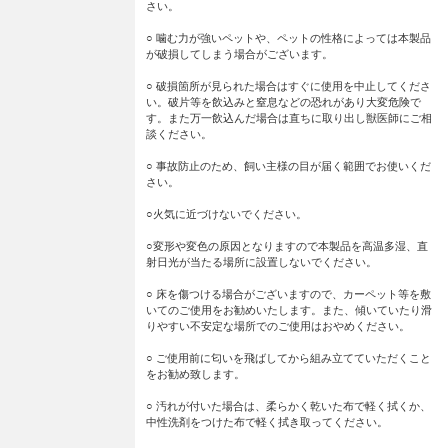
さい。
○ 噛む力が強いペットや、ペットの性格によっては本製品
が破損してしまう場合がございます。
○ 破損箇所が見られた場合はすぐに使用を中止してくださ
い。破片等を飲込みと窒息などの恐れがあり大変危険で
す。また万一飲込んだ場合は直ちに取り出し獣医師にご相
談ください。
○ 事故防止のため、飼い主様の目が届く範囲でお使いくだ
さい。
○火気に近づけないでください。
○変形や変色の原因となりますので本製品を高温多湿、直
射日光が当たる場所に設置しないでください。
○ 床を傷つける場合がございますので、カーペット等を敷
いてのご使用をお勧めいたします。また、傾いていたり滑
りやすい不安定な場所でのご使用はおやめください。
○ ご使用前に匂いを飛ばしてから組み立てていただくこと
をお勧め致します。
○ 汚れが付いた場合は、柔らかく乾いた布で軽く拭くか、
中性洗剤をつけた布で軽く拭き取ってください。