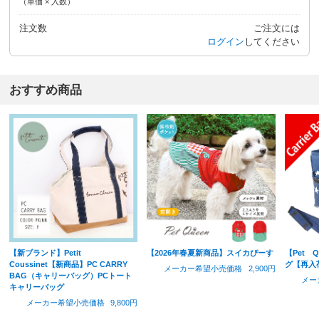
（単価 × 入数）
注文数
ご注文には
ログイン
してください
おすすめ商品
【新ブランド】Petit
【2026年春夏新商品】スイカぴーす
【Pet 
Coussinet【新商品】PC CARRY
グ【再入
メーカー希望小売価格
2,900円
BAG（キャリーバッグ）PCトート
メー
キャリーバッグ
メーカー希望小売価格
9,800円