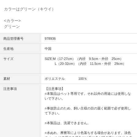
カラーはグリーン（キウイ）
<カラー>
グリーン
商品管理番号
978936
生産地
中国
サイズ
SIZE:M（17-27cm）（内径 9.5cm・外径 25cm）
L（20-32cm）（内径 11.5cm・外径 29cm）
素材
ポリエステル 100％
注意事項
【注意事項】
○本製品はペット専用です。それ以外の用途には使用しな
いで下さい。
○事故防止のため、飼い主様の目の届く範囲で必ず使用し
て下さい。
○本製品は、洗濯できません。
○水ぬれ、摩擦等により色落ちする場合があります。淡色