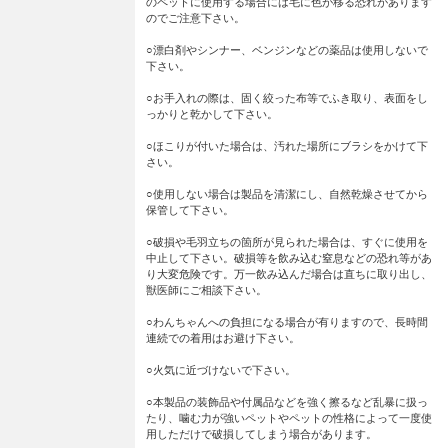
のペットに使用する場合には毛に色が移る恐れがあります
のでご注意下さい。
○漂白剤やシンナー、ベンジンなどの薬品は使用しないで
下さい。
○お手入れの際は、固く絞った布等でふき取り、表面をし
っかりと乾かして下さい。
○ほこりが付いた場合は、汚れた場所にブラシをかけて下
さい。
○使用しない場合は製品を清潔にし、自然乾燥させてから
保管して下さい。
○破損や毛羽立ちの箇所が見られた場合は、すぐに使用を
中止して下さい。破損等を飲み込む窒息などの恐れ等があ
り大変危険です。万一飲み込んだ場合は直ちに取り出し、
獣医師にご相談下さい。
○わんちゃんへの負担になる場合が有りますので、長時間
連続での着用はお避け下さい。
○火気に近づけないで下さい。
○本製品の装飾品や付属品などを強く擦るなど乱暴に扱っ
たり、噛む力が強いペットやペットの性格によって一度使
用しただけで破損してしまう場合があります。