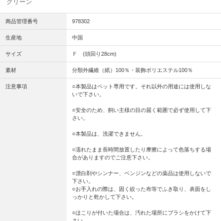
グリーン
商品管理番号
978302
生産地
中国
サイズ
Ｆ (頭回り28cm)
素材
分類外繊維（紙）100％・装飾ポリエステル100％
注意事項
○本製品はペット専用です。それ以外の用途には使用しな
いで下さい。
○安全のため、飼い主様の目の届く範囲で必ず使用して下
さい。
○本製品は、洗濯できません。
○濡れたまま長時間放置したり摩擦によって色落ちする場
合がありますのでご注意下さい。
○漂白剤やシンナー、ベンジンなどの薬品は使用しないで
下さい。
○お手入れの際は、固く絞った布等でふき取り、表面をし
っかりと乾かして下さい。
○ほこりが付いた場合は、汚れた場所にブラシをかけて下
さい。