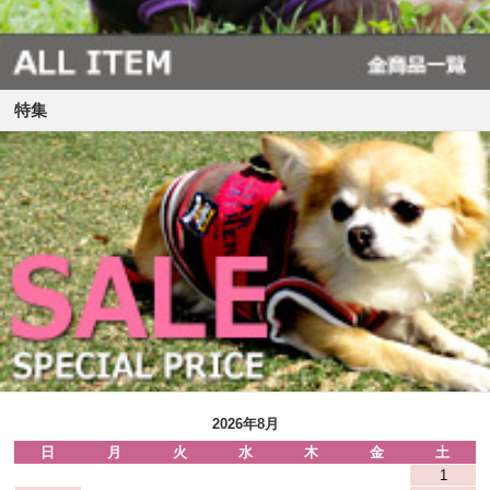
特集
2026年8月
日
月
火
水
木
金
土
1