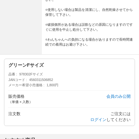
○使用しない場合は製品を清潔にし、自然乾燥させてから
保管して下さい。
○破損個所がある場合は誤飲などの原因になりますのです
ぐに使用を中止し処分して下さい。
○わんちゃんへの負担になる場合がありますので長時間連
続での着用はお避け下さい。
グリーンFサイズ
品番
978302Fサイズ
JANコード
4560311506852
メーカー希望小売価格
1,800円
販売価格
会員のみ公開
（単価 × 入数）
注文数
ご注文には
ログイン
してください