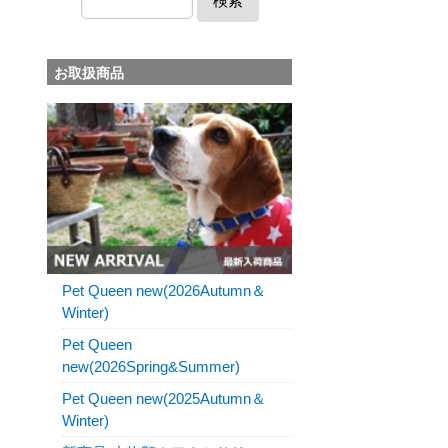
検索
お取扱商品
Pet Queen new(2026Autumn＆
Winter)
Pet Queen
new(2026Spring&Summer)
Pet Queen new(2025Autumn＆
Winter)