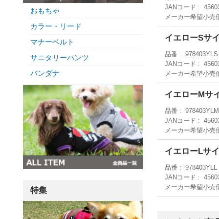
JANコード
4560
おもちゃ
メーカー希望小売
カラー・リード
イエローSサ
マナーベルト
品番
978403YLS
サニタリーパンツ
JANコード
4560
バンダナ
メーカー希望小売
イエローMサ
品番
978403YL
JANコード
4560
メーカー希望小売
イエローLサ
品番
978403YLL
JANコード
4560
メーカー希望小売
特集