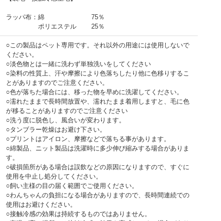
ラッパ布：綿 75％
ポリエステル 25％
○この製品はペット専用です。それ以外の用途には使用しないで
ください。
○淡色物とは一緒に洗わず単独洗いをしてください
○染料の性質上、汗や摩擦により色落ちしたり他に色移りするこ
とがありますのでご注意ください。
○色が落ちた場合には、移った物を早めに洗濯してください。
○濡れたままで長時間放置や、濡れたまま着用しますと、毛に色
が移ることがありますのでご注意ください
○洗う度に脱色し、風合いが変わります。
○タンブラー乾燥はお避け下さい。
○プリントはアイロン、摩擦などで落ちる事があります。
○綿製品、ニット製品は洗濯時に多少伸び縮みする場合がありま
す。
○破損箇所がある場合は誤飲などの原因になりますので、すぐに
使用を中止し処分してください。
○飼い主様の目の届く範囲でご使用ください。
○わんちゃんの負担になる場合がありますので、長時間連続での
使用はお避けください。
○接触冷感の効果は持続するものではありません。