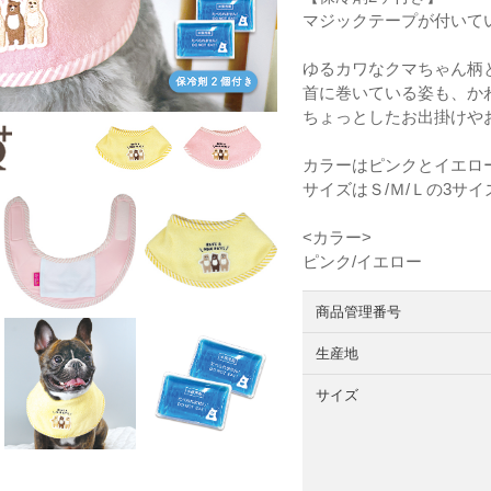
マジックテープが付いて
ゆるカワなクマちゃん柄
首に巻いている姿も、か
ちょっとしたお出掛けや
カラーはピンクとイエロー
サイズはＳ/Ｍ/Ｌの3サ
<カラー>
ピンク/イエロー
商品管理番号
生産地
サイズ