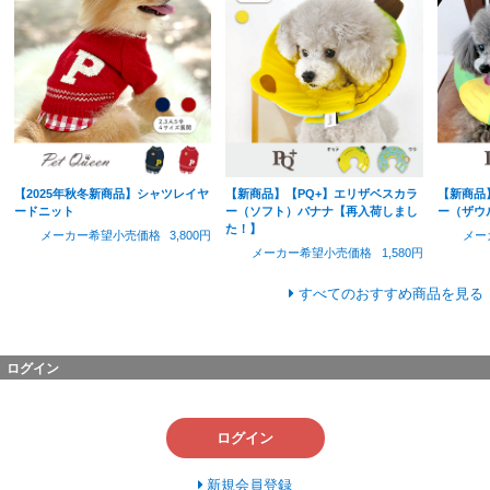
【2025年秋冬新商品】シャツレイヤ
【新商品】【PQ+】エリザベスカラ
【新商品
ードニット
ー（ソフト）バナナ【再入荷しまし
ー（ザウ
た！】
メーカー希望小売価格
3,800円
メー
メーカー希望小売価格
1,580円
すべてのおすすめ商品を見る
ログイン
ログイン
新規会員登録