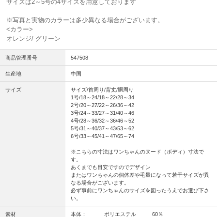
サイズは2～5号の4サイズを用意しております
※写真と実物のカラーは多少異なる場合がございます。
<カラー>
オレンジ/ グリーン
商品管理番号
547508
生産地
中国
サイズ
サイズ/首周り/背丈/胴周り
1号/18～24/18～22/28～34
2号/20～27/22～26/36～42
3号/24～33/27～31/40～46
4号/28～36/32～36/46～52
5号/31～40/37～43/53～62
6号/33～45/41～47/65～74
※こちらの寸法はワンちゃんのヌード（ボディ）寸法で
す。
あくまでも目安ですのでデザイン
またはワンちゃんの個体差や毛量になって若干サイズが異
なる場合がございます。
必ず事前にワンちゃんのサイズを図ったうえでお選び下さ
い。
素材
本体： ポリエステル 60％