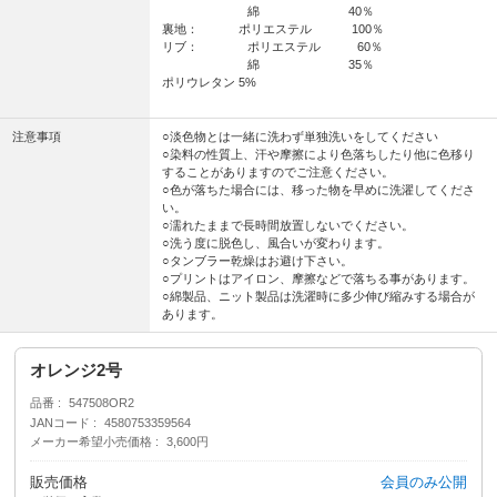
綿 40％
裏地： ポリエステル 100％
リブ： ポリエステル 60％
綿 35％
ポリウレタン 5%
注意事項
○淡色物とは一緒に洗わず単独洗いをしてください
○染料の性質上、汗や摩擦により色落ちしたり他に色移り
することがありますのでご注意ください。
○色が落ちた場合には、移った物を早めに洗濯してくださ
い。
○濡れたままで長時間放置しないでください。
○洗う度に脱色し、風合いが変わります。
○タンブラー乾燥はお避け下さい。
○プリントはアイロン、摩擦などで落ちる事があります。
○綿製品、ニット製品は洗濯時に多少伸び縮みする場合が
あります。
オレンジ2号
品番
547508OR2
JANコード
4580753359564
メーカー希望小売価格
3,600円
販売価格
会員のみ公開