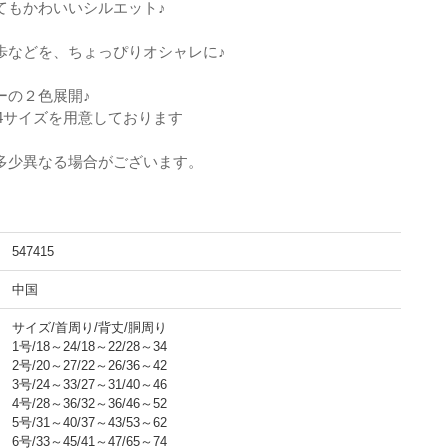
てもかわいいシルエット♪
歩などを、ちょっぴりオシャレに♪
ーの２色展開♪
の4サイズを用意しております
多少異なる場合がございます。
547415
中国
サイズ/首周り/背丈/胴周り
1号/18～24/18～22/28～34
2号/20～27/22～26/36～42
3号/24～33/27～31/40～46
4号/28～36/32～36/46～52
5号/31～40/37～43/53～62
6号/33～45/41～47/65～74