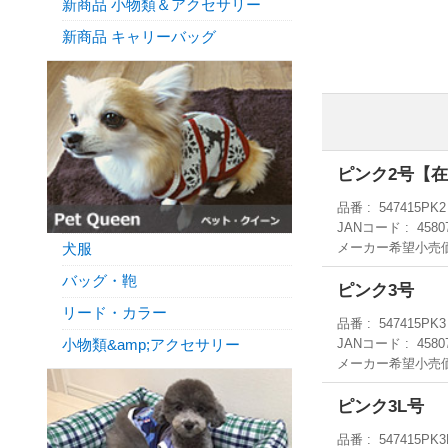
新商品 小物類＆アクセサリー
新商品 キャリーバッグ
ピンク2号【
品番
547415PK2
JANコード
4580
メーカー希望小売
犬服
バッグ・鞄
ピンク3号
リード・カラー
品番
547415PK3
JANコード
4580
小物類&amp;アクセサリー
メーカー希望小売
ピンク3L号
品番
547415PK3