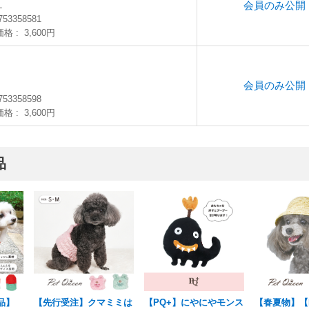
会員のみ公開
L
753358581
価格
3,600円
会員のみ公開
753358598
価格
3,600円
品
品】
【先行受注】クマミミは
【PQ+】にやにやモンス
【春夏物】【