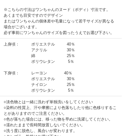
※こちらの寸法はワンちゃんのヌード（ボディ）寸法です。
あくまでも目安ですのでデザイン
またはワンちゃんの個体差や毛量になって若干サイズが異なる
場合がございます。
必ず事前にワンちゃんのサイズを図ったうえでお選び下さい。
上身頃： ポリエステル 40％
アクリル 30％
綿 25％
ポリウレタン 5％
下身頃： レーヨン 40％
ポリエステル 30％
ナイロン 25％
ポリウレタン 5％
○淡色物とは一緒に洗わず単独洗いをしてください
○染料の性質上、汗や摩擦により色落ちしたり他に色移りするこ
とがありますのでご注意ください。
○色が落ちた場合には、移った物を早めに洗濯してください。
○濡れたままで長時間放置しないでください。
○洗う度に脱色し、風合いが変わります。