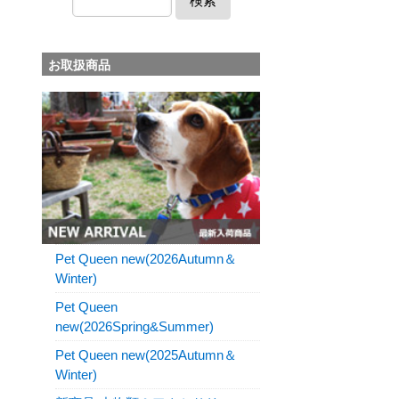
検索
お取扱商品
Pet Queen new(2026Autumn＆
Winter)
Pet Queen
new(2026Spring&Summer)
Pet Queen new(2025Autumn＆
Winter)