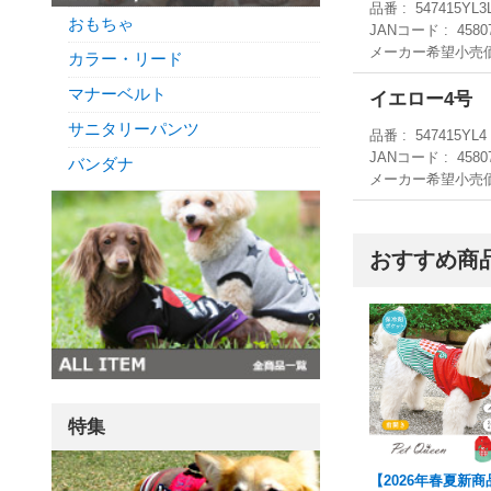
品番
547415YL3
おもちゃ
JANコード
4580
メーカー希望小売
カラー・リード
マナーベルト
イエロー4号
サニタリーパンツ
品番
547415YL4
JANコード
4580
バンダナ
メーカー希望小売
おすすめ商
特集
【2026年春夏新商