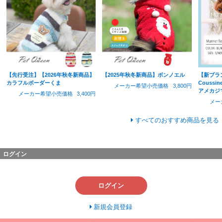
【先行受注】【2026年秋冬新商品】
【2025年秋冬新商品】ボンノエル
【新ブラン
カラフルボーダーくま
Coussin
メーカー希望小売価格
3,800円
アメカジ
メーカー希望小売価格
3,400円
メー
すべてのおすすめ商品を見る
ログイン
ログイン
新規会員登録