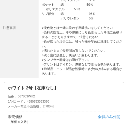
ポケット 綿 50％
ポリエステル 50％
リブ部分 綿 95％
ポリウレタン 5％
注意事項
○淡色物とは一緒に洗わず単独洗いをしてください
○染料の性質上、汗や摩擦により色落ちしたり他に色移り
することがありますのでご注意ください。
○色が落ちた場合には、移った物を早めに洗濯してくださ
い。
○濡れたままで長時間放置しないでください。
○洗う度に脱色し、風合いが変わります。
○タンブラー乾燥はお避け下さい。
○プリントはアイロン、摩擦などで落ちる事があります。
○綿製品、ニット製品は洗濯時に多少伸び縮みする場合が
あります。
ホワイト 2号【在庫なし】
品番
667803WH2
JANコード
4580753363370
メーカー希望小売価格
2,700円
販売価格
会員のみ公開
（単価 × 入数）