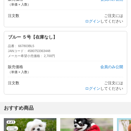
（単価 × 入数）
注文数
ご注文には
ログイン
してください
ブルー ５号【在庫なし】
品番
667803BL5
JANコード
4580753363448
メーカー希望小売価格
2,700円
販売価格
会員のみ公開
（単価 × 入数）
注文数
ご注文には
ログイン
してください
おすすめ商品