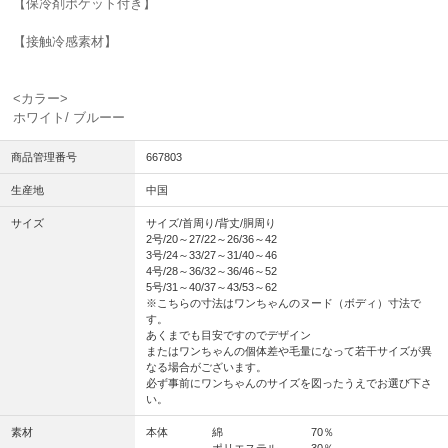
【保冷剤ポケット付き】
【接触冷感素材】
<カラー>
ホワイト/ ブルーー
商品管理番号
667803
生産地
中国
サイズ
サイズ/首周り/背丈/胴周り
2号/20～27/22～26/36～42
3号/24～33/27～31/40～46
4号/28～36/32～36/46～52
5号/31～40/37～43/53～62
※こちらの寸法はワンちゃんのヌード（ボディ）寸法で
す。
あくまでも目安ですのでデザイン
またはワンちゃんの個体差や毛量になって若干サイズが異
なる場合がございます。
必ず事前にワンちゃんのサイズを図ったうえでお選び下さ
い。
素材
本体 綿 70％
ポリエステル 30％