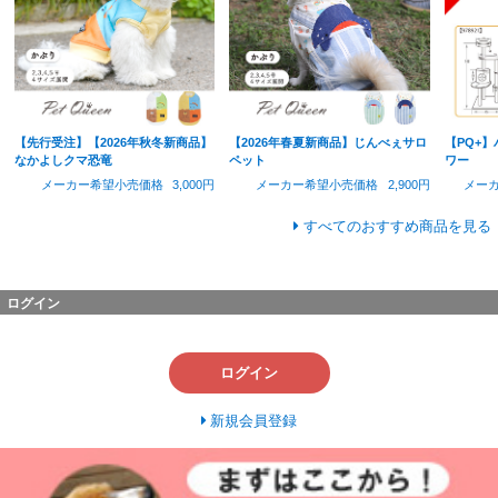
【先行受注】【2026年秋冬新商品】
【2026年春夏新商品】じんべぇサロ
【PQ+
なかよしクマ恐竜
ペット
ワー
メーカー希望小売価格
3,000円
メーカー希望小売価格
2,900円
メー
すべてのおすすめ商品を見る
ログイン
ログイン
新規会員登録