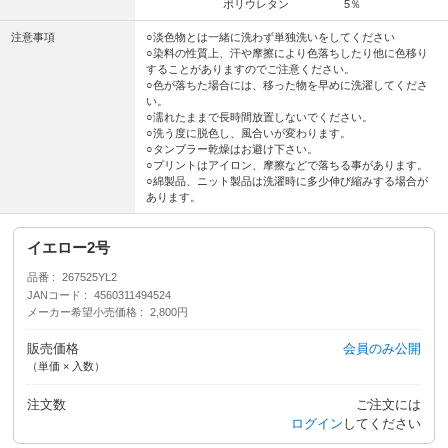
ポリウレタン 5％
注意事項
○淡色物とは一緒に洗わず単独洗いをしてください
○染料の性質上、汗や摩擦により色落ちしたり他に色移り
することがありますのでご注意ください。
○色が落ちた場合には、移った物を早めに洗濯してくださ
い。
○濡れたままで長時間放置しないでください。
○洗う度に脱色し、風合いが変わります。
○タンブラー乾燥はお避け下さい。
○プリントはアイロン、摩擦などで落ちる事があります。
○綿製品、ニット製品は洗濯時に多少伸び縮みする場合が
あります。
イエロー2号
品番
267525YL2
JANコード
4560311494524
メーカー希望小売価格
2,800円
販売価格
会員のみ公開
（単価 × 入数）
注文数
ご注文には
ログイン
してください