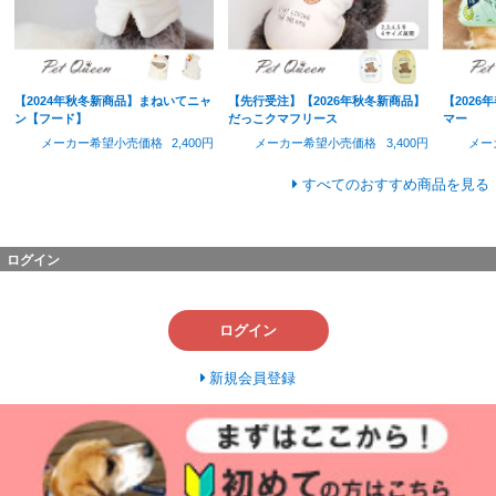
【2024年秋冬新商品】まねいてニャ
【先行受注】【2026年秋冬新商品】
【202
ン【フード】
だっこクマフリース
マー
メーカー希望小売価格
2,400円
メーカー希望小売価格
3,400円
メー
すべてのおすすめ商品を見る
ログイン
ログイン
新規会員登録