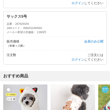
ログイン
してください
サックス5号
品番
267525SX5
JANコード
4560311494593
メーカー希望小売価格
2,800円
販売価格
会員のみ公開
（単価 × 入数）
注文数
ご注文には
ログイン
してください
おすすめ商品