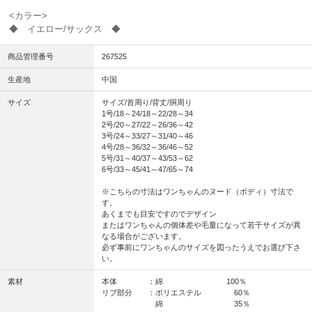
<カラー>
◆ イエロー/サックス ◆
商品管理番号
267525
生産地
中国
サイズ
サイズ/首周り/背丈/胴周り
1号/18～24/18～22/28～34
2号/20～27/22～26/36～42
3号/24～33/27～31/40～46
4号/28～36/32～36/46～52
5号/31～40/37～43/53～62
6号/33～45/41～47/65～74
※こちらの寸法はワンちゃんのヌード（ボディ）寸法で
す。
あくまでも目安ですのでデザイン
またはワンちゃんの個体差や毛量になって若干サイズが異
なる場合がございます。
必ず事前にワンちゃんのサイズを図ったうえでお選び下さ
い。
素材
本体 ：綿 100％
リブ部分 ：ポリエステル 60％
綿 35％