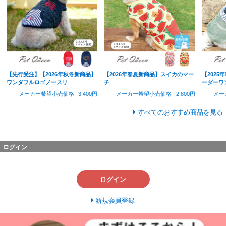
【先行受注】【2026年秋冬新商品】
【2026年春夏新商品】スイカのマー
【202
ワンダフルロゴノースリ
チ
ーダーワ
メーカー希望小売価格
3,400円
メーカー希望小売価格
2,800円
メー
すべてのおすすめ商品を見る
ログイン
ログイン
新規会員登録