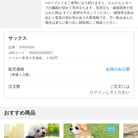
○ロープトイをご使用になり続けますと、だんだんとロー
プの繊維が切れて毛羽立ちます。毛羽立ち・破損箇所が見
られた時は すぐに使用を中止してください。破損等を飲み
込むと窒息の恐れ等があり大変危険です。万一飲み込んだ
場合は直ちに取り出し獣医師にご相談ください。
サックス
品番
978304SX
JANコード
4560311506937
メーカー希望小売価格
1,350円
販売価格
会員のみ公開
（単価 × 入数）
注文数
ご注文には
ログイン
してください
おすすめ商品