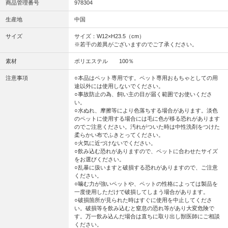
商品管理番号
978304
生産地
中国
サイズ
サイズ：W12×H23.5（cm）
※若干の差異がございますのでご了承ください。
素材
ポリエステル 100％
注意事項
○本品はペット専用です。ペット専用おもちゃとしての用
途以外には使用しないでください。
○事故防止の為、飼い主の目が届く範囲でお使いくださ
い。
○水ぬれ、摩擦等により色落ちする場合があります。淡色
のペットに使用する場合には毛に色が移る恐れがあります
のでご注意ください。汚れがついた時は中性洗剤をつけた
柔らかい布でふきとってください。
○火気に近づけないでください。
○飲み込む恐れがありますので、ペットに合わせたサイズ
をお選びください。
○乱暴に扱いますと破損する恐れがありますので、ご注意
ください。
○噛む力が強いペットや、ペットの性格によっては製品を
一度使用しただけで破損してしまう場合があります。
○破損箇所が見られた時はすぐに使用を中止してくださ
い。破損等を飲み込むと窒息の恐れ等があり大変危険で
す。万一飲み込んだ場合は直ちに取り出し獣医師にご相談
ください。