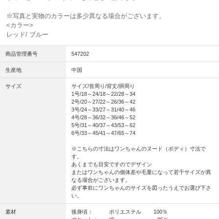
※写真と実物のカラーは多少異なる場合がございます。
<カラー>
レッド/ ブルー
商品管理番号
547202
生産地
中国
サイズ
サイズ/首周り/背丈/胴周り
1号/18～24/18～22/28～34
2号/20～27/22～26/36～42
3号/24～33/27～31/40～46
4号/28～36/32～36/46～52
5号/31～40/37～43/53～62
6号/33～45/41～47/65～74
※こちらの寸法はワンちゃんのヌード（ボディ）寸法で
す。
あくまでも目安ですのでデザイン
またはワンちゃんの個体差や毛量になって若干サイズが異
なる場合がございます。
必ず事前にワンちゃんのサイズを図ったうえでお選び下さ
い。
素材
後身頃： ポリエステル 100％