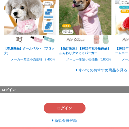
【春夏商品】クールベルト（ブロッ
【先行受注】【2026年秋冬新商品】
【202
ク）
ふんわりクマミミパーカー
ームコー
メーカー希望小売価格
2,400円
メーカー希望小売価格
3,800円
メー
すべてのおすすめ商品を見る
ログイン
ログイン
新規会員登録