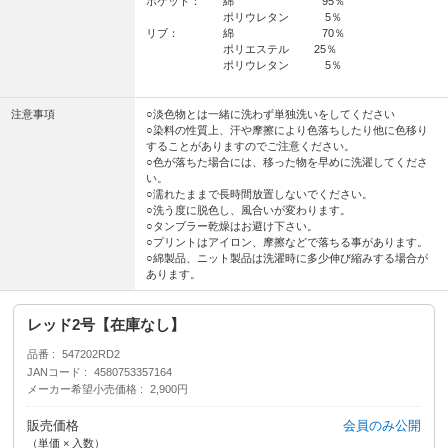
ポケット： 綿 95％
ポリウレタン 5％
リブ： 綿 70％
ポリエステル 25％
ポリウレタン 5％
注意事項
○淡色物とは一緒に洗わず単独洗いをしてください
○染料の性質上、汗や摩擦により色落ちしたり他に色移り
することがありますのでご注意ください。
○色が落ちた場合には、移った物を早めに洗濯してくださ
い。
○濡れたままで長時間放置しないでください。
○洗う度に脱色し、風合いが変わります。
○タンブラー乾燥はお避け下さい。
○プリントはアイロン、摩擦などで落ちる事があります。
○綿製品、ニット製品は洗濯時に多少伸び縮みする場合が
あります。
レッド2号【在庫なし】
品番
547202RD2
JANコード
4580753357164
メーカー希望小売価格
2,900円
販売価格
会員のみ公開
（単価 × 入数）