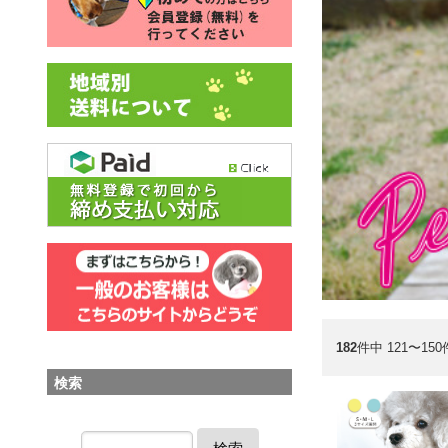
182
件中 121〜15
検索