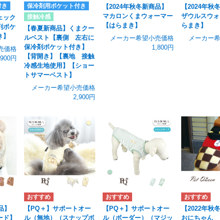
付き
保冷剤用ポケット付き
【2024年秋冬新商品】
【2024年秋
マカロンくまウォーマー
ザウルスウォ
接触冷感
ェック
【はらまき】
らまき】
剤ポケ
【春夏新商品】くまクー
き】
ルベスト【裏側 左右に
メーカー希望小売価格
メーカー
保冷剤ポケット付き】
1,800円
売価格
【背開き】【裏地 接触
,900円
冷感生地使用】【ショー
トサマーベスト】
メーカー希望小売価格
2,900円
品】
【PQ＋】サポートオー
【PQ＋】サポートオー
【2022年秋
ード】
ル（無地）（スナップボ
ル（ボーダー）（マジッ
おにちゃん