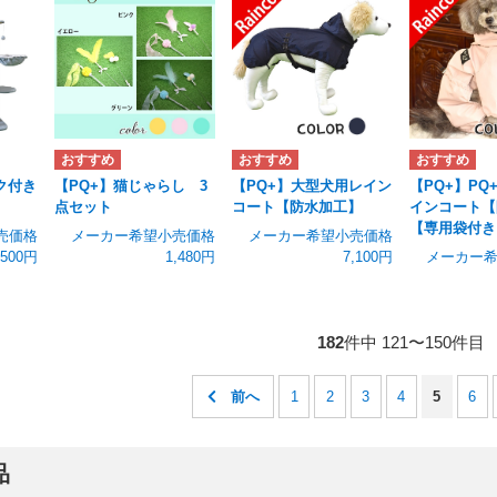
ク付き
【PQ+】猫じゃらし 3
【PQ+】大型犬用レイン
【PQ+】PQ
点セット
コート【防水加工】
インコート【
【専用袋付き
売価格
メーカー希望小売価格
メーカー希望小売価格
,500円
1,480円
7,100円
メーカー
182
件中 121〜150件目
1
2
3
4
5
6
品