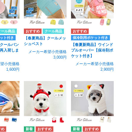
クール商品
クール商品
ット付き
保冷剤用ポケット付き
【春夏商品】クールメッ
シュベスト
クールバン
【春夏新商品】ウインド
再入荷しま
プルオーバー【保冷剤ポ
メーカー希望小売価格
ケット付き】
3,000円
希望小売価格
メーカー希望小売価格
1,600円
2,900円