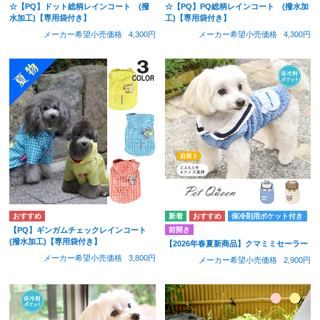
☆【PQ】ドット総柄レインコート (撥
☆【PQ】PQ総柄レインコート (撥水加
水加工)【専用袋付き】
工)【専用袋付き】
メーカー希望小売価格
4,300円
メーカー希望小売価格
4,300円
保冷剤用ポケット付き
前開き
【PQ】ギンガムチェックレインコート
(撥水加工)【専用袋付き】
【2026年春夏新商品】クマミミセーラー
メーカー希望小売価格
3,800円
メーカー希望小売価格
2,900円