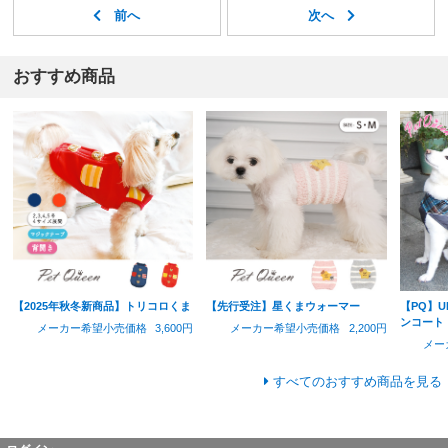
おすすめ商品
【2025年秋冬新商品】トリコロくま
【先行受注】星くまウォーマー
【PQ】
ンコート
メーカー希望小売価格
3,600円
メーカー希望小売価格
2,200円
メー
すべてのおすすめ商品を見る