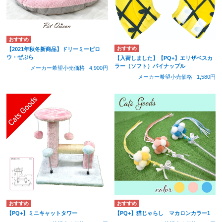
【2021年秋冬新商品】ドリーミーピロ
ウ・ぜぶら
【入荷しました】【PQ+】エリザベスカ
ラー（ソフト）パイナップル
メーカー希望小売価格
4,900円
メーカー希望小売価格
1,580円
【PQ+】ミニキャットタワー
【PQ+】猫じゃらし マカロンカラー1