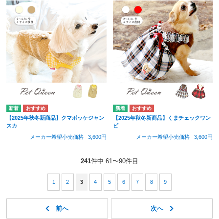
【2025年秋冬新商品】クマポッケジャン
【2025年秋冬新商品】くまチェックワン
スカ
ピ
メーカー希望小売価格
3,600円
メーカー希望小売価格
3,600円
241
件中 61〜90件目
1
2
3
4
5
6
7
8
9